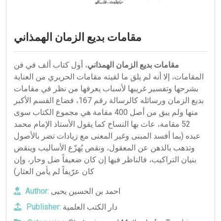
مقامات بديع الزمان الهمذاني
مقامات بديع الزمان الهمذاني
، أول كتاب ألف في فن
المقامات، إلا أنه لم يلق ما لقيته مقامات الحريري من العناية
بشرحها وتفسير غريبها لأسباب يعرفها من نظر في مقامات
بديع الزمان ورسائله كالرسالة رقم 167، فضاع القسم الأكبر
منها ولم يبق من أصل 400 مقامة هي مجموع الكتاب سوى
52 مقامة، عاث بها النساخ كما يقول الأستاذ الإمام محمد
عبده (بما أفسد المبنى وغير المعنى مع زيادات تضر بالأصول
وتذهب بالذهن عن المعقول، ونقص يُهزّع الأساليب وينقض
بنيان التراكيب، فالناظر فيها إن كان ضعيفاً ضل وحار، وإن
كان عرّيفاً لم يأمن العثار)
Author:
احمد بن الحسين يحيى
Publisher:
دار الكتب العلمية