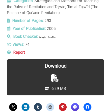
Categories:
Strategies and Methods for Teaching
the Rules of Recitation and Tajwid
,
‘Ilm al-Tajwīd (The
Science of Qur’anic Recitation)
Number of Pages:
293
Year of Publication:
2005
Book Checker:
محمد عبده
Views:
74
Report
Download
6.29 MB