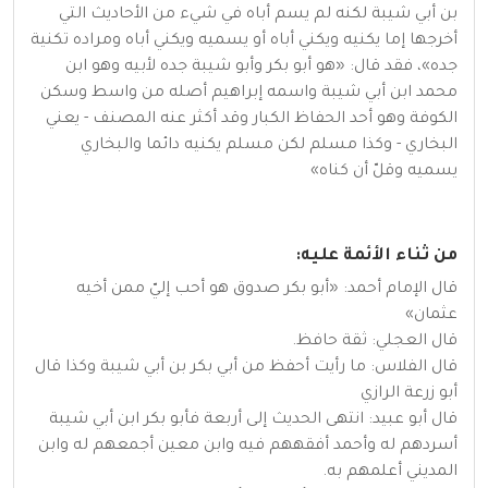
بن أبي شيبة لكنه لم يسم أباه في شيء من الأحاديث التي
أخرجها إما يكنيه ويكني أباه أو يسميه ويكني أباه ومراده تكنية
جده»، فقد قال: «هو أبو بكر وأبو شيبة جده لأبيه وهو ابن
محمد ابن أبي شيبة واسمه إبراهيم أصله من واسط وسكن
الكوفة وهو أحد الحفاظ الكبار وقد أكثر عنه المصنف - يعني
البخاري - وكذا مسلم لكن مسلم يكنيه دائما والبخاري
يسميه وقلّ أن كناه»
من ثناء الأئمة عليه:
قال الإمام أحمد: «أبو بكر صدوق هو أحب إليّ ممن أخيه
عثمان»
قال العجلي: ثقة حافظ.
قال الفلاس: ما رأيت أحفظ من أبي بكر بن أبي شيبة وكذا قال
أبو زرعة الرازي
قال أبو عبيد: انتهى الحديث إلى أربعة فأبو بكر ابن أبي شيبة
أسردهم له وأحمد أفقههم فيه وابن معين أجمعهم له وابن
المديني أعلمهم به.