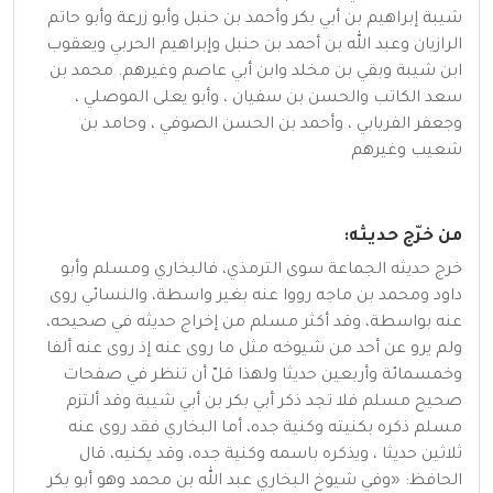
شيبة إبراهيم بن أبي بكر وأحمد بن حنبل وأبو زرعة وأبو حاتم
الرازيان وعبد الله بن أحمد بن حنبل وإبراهيم الحربي ويعقوب
ابن شيبة وبقي بن مخلد وابن أبي عاصم وغيرهم. محمد بن
سعد الكاتب والحسن بن سفيان ، وأبو يعلى الموصلي ،
وجعفر الفريابي ، وأحمد بن الحسن الصوفي ، وحامد بن
شعيب وغيرهم
من خرّج حديثه:
خرج حديثه الجماعة سوى الترمذي، فالبخاري ومسلم وأبو
داود ومحمد بن ماجه رووا عنه بغير واسطة، والنسائي روى
عنه بواسطة، وقد أكثر مسلم من إخراج حديثه في صحيحه،
ولم يرو عن أحد من شيوخه مثل ما روى عنه إذ روى عنه ألفا
وخمسمائة وأربعين حديثا ولهذا قلّ أن تنظر في صفحات
صحيح مسلم فلا تجد ذكر أبي بكر بن أبي شيبة وقد ألتزم
مسلم ذكره بكنيته وكنية جده، أما البخاري فقد روى عنه
ثلاثين حديثا ، ويذكره باسمه وكنية جده، وقد يكنيه، قال
الحافظ: «وفي شيوخ البخاري عبد الله بن محمد وهو أبو بكر