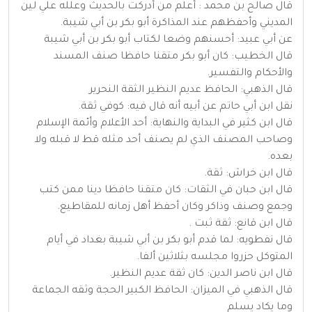
قال صالح بن محمد : أعلم من أدركت بالحديث وعلله علي لين
المديني وأحفظهم عند المذاكرة أبو بكر بن أبي شيبة.
عن أبي عبيد: أحسنهم وضعا لكتاب أبو بكر بن أبي شيبة
قال الخطيب: كان أبو بكر متقنا حافظا صنف المسند
والأحكام والتفسير.
قال الذهبي: الحافظ عديم النظير الثقة النحرير
نقل ابن أبي حاتم عن أبيه أنه قال فيه: كوفي ثقة.
قال ابن كثير في البداية والنهاية: أحد الأعلام وأئمة الإسلام
وصاحب المصنف الذي لم يصنف أحد مثله قط لا قبله ولا
بعده.
قال ابن خراش: ثقة.
قال ابن حبان في الثقات: كان متقنا حافظا دينا ممن كتب
وجمع وصنف وذاكر وكان أحفظ أهل زمانه للمقاطيع.
قال ابن قانع: ثقة ثبت .
قال نفطويه: لما قدم أبو بكر بن أبي شيبة بغداد في أيام
المتوكل حزروا مجلسه بثلاثين ألفا.
قال ابن ناصر الدين: كان ثقة عديم النظير.
قال الذهبي في الميزان: الحافظ الكبير الحجة وثقه الجماعة
وما يكاد يسلم