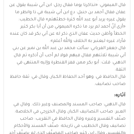
قال الميموني: «تذاكرنا يوما فقال رجل: ابن أبي شيبة يقول عن
عفان فقال أحمد بن حنبل: دع ابن أبي شيبة في ذا وانظر ما
يقول غيره يريد أبو عبد الله كثرة خطئهثم» قال الخطيب:
«أرى أنّ أحمد لم يرد ما ذكره الميموني من أن أبا بكر كثير
الخطأ وأظن حديث عفان الذي ذكر له عن أبي بكر قد كان عنده
فأراد غيره ليعتبر به الخلاف والله أعلم».
قال جعفر الفريابي: سألت محمد بن عبد الله بن نمير عن بني
أبي شيبة ثلاثتهم فقال فيهم قولا لم أحب أن أذكره ثم قال
الذهبي: قلت: أبو بكر ممن قفز القنطرة وإليه المنتهى في
الثقة.
قال الحافظ في: وهو أحـد الحفاظ الكـبار، وقال في: ثقة حافظ
صاحب تصانيف.
آثاره:
قال الذهبي: صاحب المسند والمصنف وغير ذلك. وقال في
العـبر: صاحب التصانيف الكبار، وقال الخزرجي في الخلاصة:
صنّف التفسير وغيره وقال الحافظ في التقريب: صاحب
تصانيف وقال الخطيب في تاريخه: صنّف المسند والأحكام
والتفسير، وقال ابن كثير صاحب المصنّف الذي لم يصنّف أحد