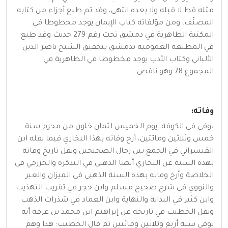
مثله قط لا قبله ولا بعده انتهى، وقد تم طبع أجزاء من كتابه
المصنّف، ومن مؤلفاته كتاب الإيمان يوجد مخطوطا في
المكتبة الظاهرية في دمشق تحت رقم 279 حديث وقد طبع
في المطبعة العمومية بدمشق بتحقيق الشيخ ناصر الدين
الألباني وكتاب الأدب يوجد مخطوطا في الظاهرية في
المجموع 78 وهو ناقص.
وفاته:
توفي في الكوفة، يوم الخميس لثمان خلون من محرم سنة
خمس وثلاثين ومائتين، أرخ وفاته بهذا البخاري فيما نقله ابن
القيسراني في الجمع بين رجال الصحيحين ونقل تاريخ وفاته
بهذه السنة عن البخاري أيضا الذهبي في التذكرة والخزرجي في
الخلاصة وأرخ وفاته بهذه السنة الذهبي في الميزان والعبر
والنووي في شرح صحيح مسلم وابن حجر في تقريب التهذيب
وابن كثير في البداية والنهاية وابن العماد في شذرات الذهب
ونقل الخطيب في تاريخه عن إبراهيم ابن محمد بن عرفة أنه
توفي سنة أربع وثلاثين ومائتين ثم قال الخطيب: هذا وهم