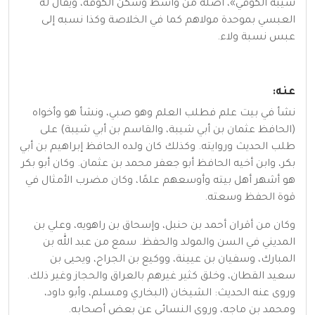
شيبة الكوفي»، أصله من واسط وسكن الكوفة، ويقال له
العبسي بموحدة مولاهم كما في الخلاصة وكذا نسبه إلى
عبس نسبة ولاء.
عنه:
نشأ في بيت علم فطلب العلم وهو صبي، ونشأ هو وأخواه
(الحافظ عثمان بن أبي شيبة، والقاسم بن أبي شيبة) على
طلب الحديث وروايته. وكذلك كان ولده الحافظ إبراهيم بن أبي
بكر، وابن أخيه الحافظ أبو جعفر محمد بن عثمان. وكان أبو بكر
هو أشهر أهل بيته وأوسعهم علمًا، وكان مضرب الأمثال في
قوة الحفظ وسعته.
وكان من أقران أحمد بن حنبل، وإسحاق بن راهويه، وعلي بن
المديني في السن والمولد والحفظ. سمع من عبد الله بن
المبارك، وسفيان بن عيينة، ووكيع بن الجراح، ويحيى بن
سعيد القطان، وخلق كثير غيرهم بالعراق والحجاز وغير ذلك.
وروى عنه الحديث: الشيخان (البخاري ومسلم، وأبو داود،
ومحمد بن ماجه، وروى النسائي عن بعض أصحابه.