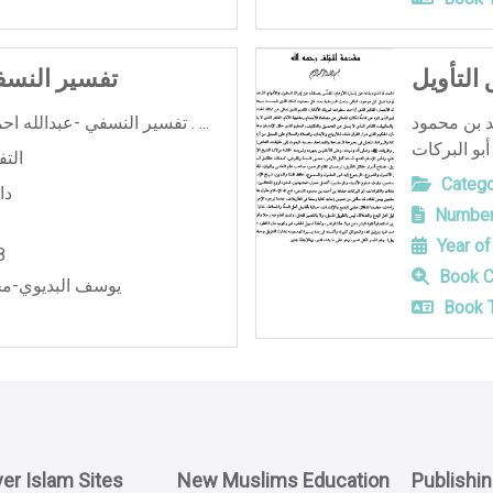
التأويل
تفسير النسف
د بن محمود
تفسير النسفي -عبدالله احمد محمود النسفي -ثلاث اجزاء . ...
الت
Catego
دا
Number
Year of
8
Book C
يوسف البديوي-مح
Book T
er Islam Sites
New Muslims Education
Publishi