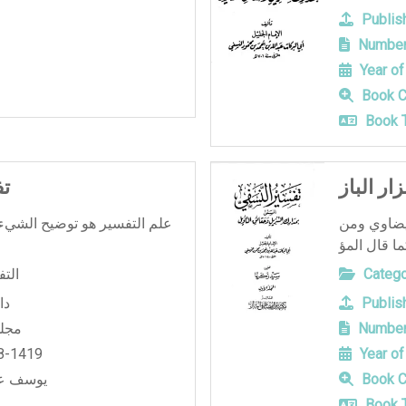
Publish
Number
Year of
Book C
Book T
ر الباز
تف
يضاوي ومن
علم التفسير هو توضيح الشيء و
Catego
الت
Publish
دا
Number
4 مج
8-1419
Year of
Book C
يوسف عل
Book T