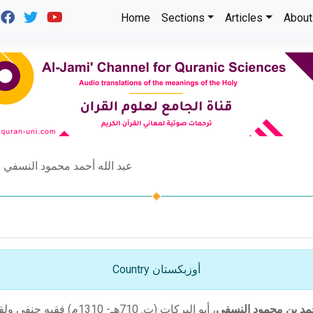
Home
Sections
Articles
About
عبد الله أحمد محمود النسفي
Country أوزبكستان
حمد بن محمود النسفي
، أبو البركات (ت. 710هـ- 1310م) فقيه حنفي ولقب بحافظ الدين. ظهر في مدينة نسف،