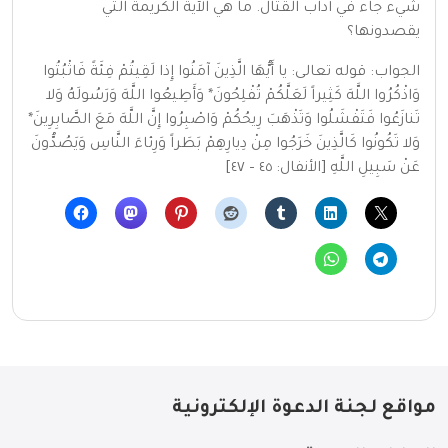
شيء جاء في آداب القتال. ما هي الآية الكريمة التي
يقصدونها؟
الجواب: قوله تعالى: يا أَيُّهَا الَّذِينَ آمَنُوا إِذا لَقِيتُمْ فِئَةً فَاثْبُتُوا
وَاذْكُرُوا اللَّهَ كَثِيراً لَعَلَّكُمْ تُفْلِحُونَ* وَأَطِيعُوا اللَّهَ وَرَسُولَهُ وَلا
تَنازَعُوا فَتَفْشَلُوا وَتَذْهَبَ رِيحُكُمْ وَاصْبِرُوا إِنَّ اللَّهَ مَعَ الصَّابِرِينَ*
وَلا تَكُونُوا كَالَّذِينَ خَرَجُوا مِنْ دِيارِهِمْ بَطَراً وَرِئاءَ النَّاسِ وَيَصُدُّونَ
عَنْ سَبِيلِ اللَّهِ [الأنفال: ٤٥ – ٤٧]
مواقع لجنة الدعوة الإلكترونية