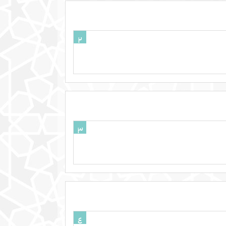
٢
٣
٤