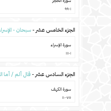
سورة الحجر
١-٩٩
الجزء الخامس عشر -
سبحان - الإسراء
سورة الإسراء
١-١١١
الجزء السادس عشر -
قال ألم / أما ا
سورة الكهف
٧٥-١١٠