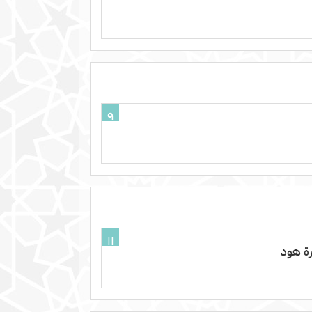
٩
١١
ة هود