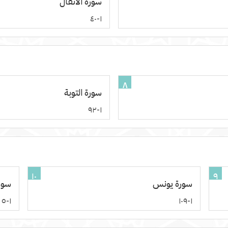
سورة الأنفال
١-٤٠
٨
سورة التوبة
١-٩٢
١٠
٩
سورة يونس
سور
١-٥
١-١٠٩