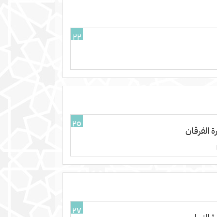
٢٢
٢٥
ة الفرقان
٢٧