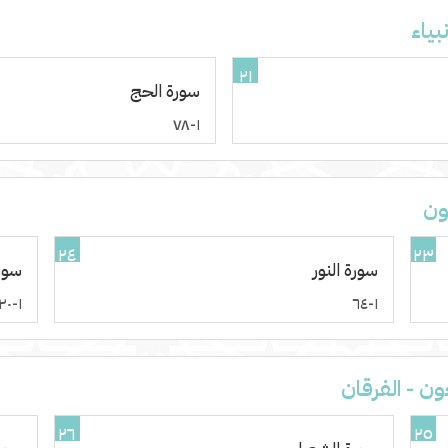
بياء
٢١
سورة الحج
١-٧٨
ون
٢٤
٢٣
سورة النور
سور
١-٢٠
١-٦٤
ون - الفرقان
٢٦
٢٥