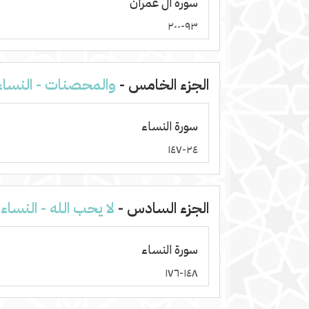
سورة آل عمران
٩٣-٢٠٠
الجزء الخامس -
والمحصنات - النساء
سورة النساء
٢٤-١٤٧
الجزء السادس -
لا يحب الله - النساء
سورة النساء
١٤٨-١٧٦