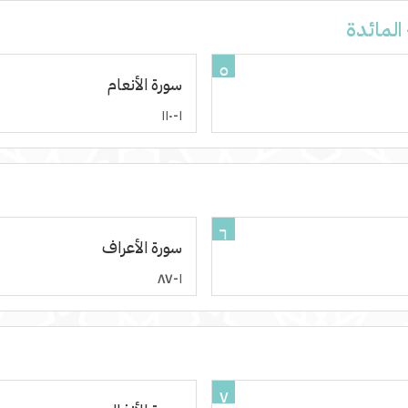
المائدة
٥
سورة الأنعام
١-١١٠
٦
سورة الأعراف
١-٨٧
٧