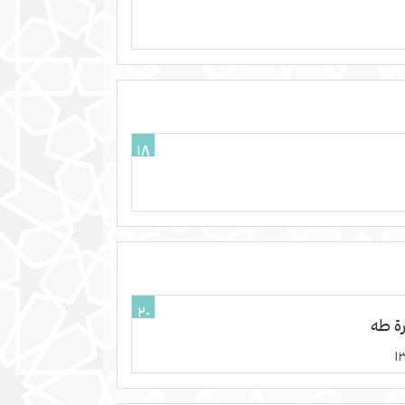
١٨
٢٠
ة طه