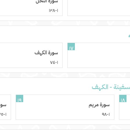
سورة النحل
١-١٢٨
١٧
سورة الكهف
١-٧٤
لسفينة - الكهف
١٩
١٨
سورة مريم
سور
١-١٣٥
١-٩٨