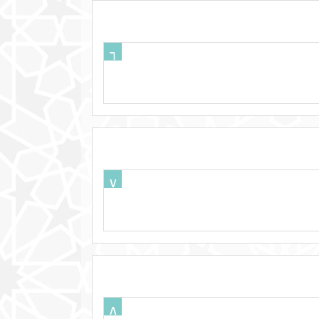
٦
٧
٨