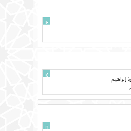
١٢
١٤
ة إبراهيم
١٦