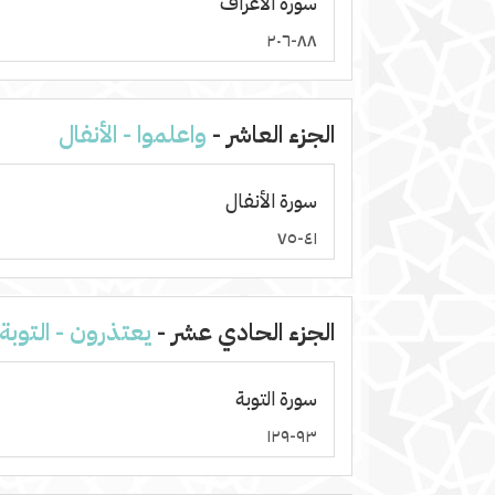
سورة الأعراف
٨٨-٢٠٦
الجزء العاشر -
واعلموا - الأنفال
سورة الأنفال
٤١-٧٥
الجزء الحادي عشر -
يعتذرون - التوبة
سورة التوبة
٩٣-١٢٩