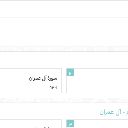
٢
سورة آل عمران
١-٩٢
م - آل عمران
٣