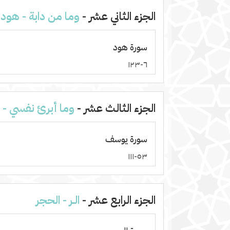
الجزء الثاني عشر -
وما من دابة - هود
سورة هود
٦-١٢٣
الجزء الثالث عشر -
وما أبرئ نفسي -
سورة يوسف
٥٣-١١١
الجزء الرابع عشر -
الـر - الحجر