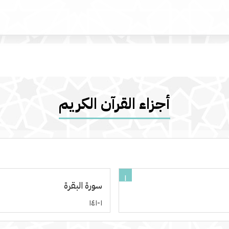
أجزاء القرآن الكريم
١
سورة البقرة
١-١٤١