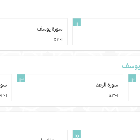
١١
سورة يوسف
١-٥٢
 يوسف
١٣
١٢
سورة الرعد
سور
١-٥٢
١-٤٣
١٥