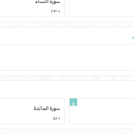
سورة النساء
١-٢٣
٤
سورة المائدة
١-٨١