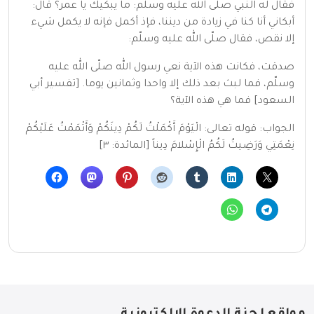
فقال له النبي صلّى الله عليه وسلّم: ما يبكيك يا عمر؟ قال:
أبكاني أنا كنا في زيادة من ديننا، فإذ أكمل فإنه لا يكمل شيء
إلا نقص، فقال صلّى الله عليه وسلّم:
صدقت، فكانت هذه الآية نعي رسول الله صلّى الله عليه
وسلّم، فما لبث بعد ذلك إلا واحدا وثمانين يوما. [تفسير أبي
السعود] فما هي هذه الآية؟
الجواب: قوله تعالى: الْيَوْمَ أَكْمَلْتُ لَكُمْ دِينَكُمْ وَأَتْمَمْتُ عَلَيْكُمْ
نِعْمَتِي وَرَضِيتُ لَكُمُ الْإِسْلامَ دِيناً [المائدة: ٣]