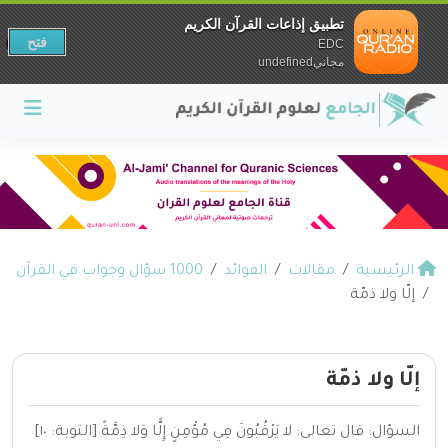
تطبيق إذاعات القرآن الكريم
فتح
EDC
مجانيundefined
الرئيسية
مقالات
الفوائد
1000 سؤال وجواب في القرآن
إلّا ولا ذمّة
إلّا ولا ذمّة
السؤال: قال تعالى: لا يَرْقُبُونَ فِي مُؤْمِنٍ إِلًّا وَلا ذِمَّةً [التوبة: ١٠]