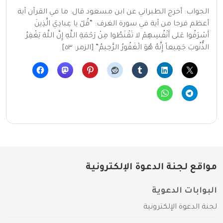
الجواب: أخرج الطبراني عن ابن مسعود قال: ما في القرآن آية
أعظم فرجا من آية في سورة الغرف: “قُلْ يا عِبادِيَ الَّذِينَ
أَسْرَفُوا عَلى أَنْفُسِهِمْ لا تَقْنَطُوا مِنْ رَحْمَةِ اللَّهِ إِنَّ اللَّهَ يَغْفِرُ
الذُّنُوبَ جَمِيعاً إِنَّهُ هُوَ الْغَفُورُ الرَّحِيمُ” [الزمر: ٥٣]
مواقع لجنة الدعوة الإلكترونية
البوابات الدعوية
لجنة الدعوة الإلكترونية