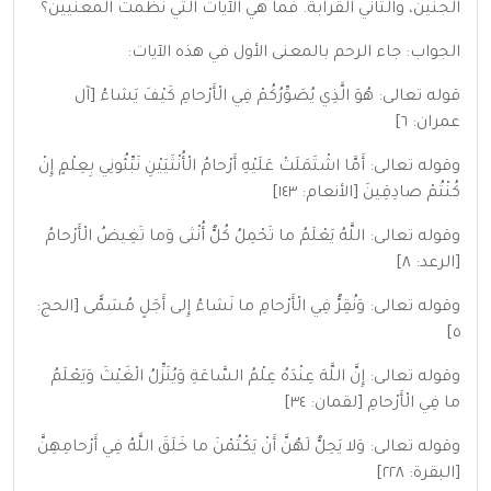
الجنين، والثاني القرابة. فما هي الآيات التي نظمت المعنيين؟
الجواب: جاء الرحم بالمعنى الأول في هذه الآيات:
قوله تعالى: هُوَ الَّذِي يُصَوِّرُكُمْ فِي الْأَرْحامِ كَيْفَ يَشاءُ [آل
عمران: ٦]
وقوله تعالى: أَمَّا اشْتَمَلَتْ عَلَيْهِ أَرْحامُ الْأُنْثَيَيْنِ نَبِّئُونِي بِعِلْمٍ إِنْ
كُنْتُمْ صادِقِينَ [الأنعام: ١٤٣]
وقوله تعالى: اللَّهُ يَعْلَمُ ما تَحْمِلُ كُلُّ أُنْثى وَما تَغِيضُ الْأَرْحامُ
[الرعد: ٨]
وقوله تعالى: وَنُقِرُّ فِي الْأَرْحامِ ما نَشاءُ إِلى أَجَلٍ مُسَمًّى [الحج:
٥]
وقوله تعالى: إِنَّ اللَّهَ عِنْدَهُ عِلْمُ السَّاعَةِ وَيُنَزِّلُ الْغَيْثَ وَيَعْلَمُ
ما فِي الْأَرْحامِ [لقمان: ٣٤]
وقوله تعالى: وَلا يَحِلُّ لَهُنَّ أَنْ يَكْتُمْنَ ما خَلَقَ اللَّهُ فِي أَرْحامِهِنَّ
[البقرة: ٢٢٨]