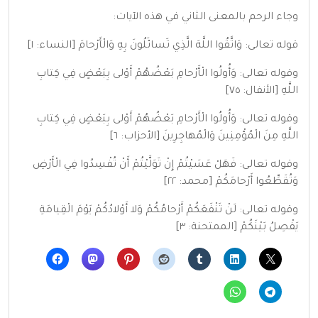
وجاء الرحم بالمعنى الثاني في هذه الآيات:
قوله تعالى: وَاتَّقُوا اللَّهَ الَّذِي تَسائَلُونَ بِهِ وَالْأَرْحامَ [النساء: ١]
وقوله تعالى: وَأُولُوا الْأَرْحامِ بَعْضُهُمْ أَوْلى بِبَعْضٍ فِي كِتابِ
اللَّهِ [الأنفال: ٧٥]
وقوله تعالى: وَأُولُوا الْأَرْحامِ بَعْضُهُمْ أَوْلى بِبَعْضٍ فِي كِتابِ
اللَّهِ مِنَ الْمُؤْمِنِينَ وَالْمُهاجِرِينَ [الأحزاب: ٦]
وقوله تعالى: فَهَلْ عَسَيْتُمْ إِنْ تَوَلَّيْتُمْ أَنْ تُفْسِدُوا فِي الْأَرْضِ
وَتُقَطِّعُوا أَرْحامَكُمْ [محمد: ٢٢]
وقوله تعالى: لَنْ تَنْفَعَكُمْ أَرْحامُكُمْ وَلا أَوْلادُكُمْ يَوْمَ الْقِيامَةِ
يَفْصِلُ بَيْنَكُمْ [الممتحنة: ٣]