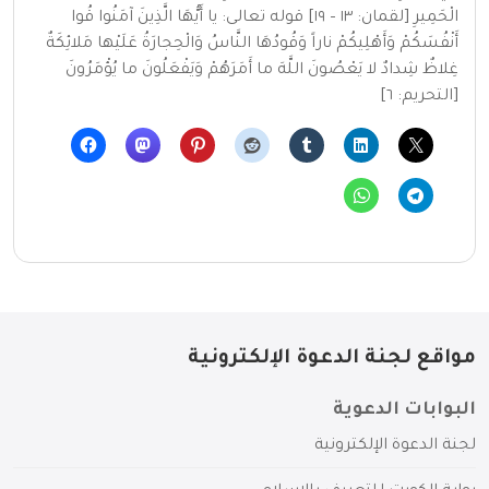
الْحَمِيرِ [لقمان: ١٣ – ١٩] قوله تعالى: يا أَيُّهَا الَّذِينَ آمَنُوا قُوا
أَنْفُسَكُمْ وَأَهْلِيكُمْ ناراً وَقُودُهَا النَّاسُ وَالْحِجارَةُ عَلَيْها مَلائِكَةٌ
غِلاظٌ شِدادٌ لا يَعْصُونَ اللَّهَ ما أَمَرَهُمْ وَيَفْعَلُونَ ما يُؤْمَرُونَ
[التحريم: ٦]
مواقع لجنة الدعوة الإلكترونية
البوابات الدعوية
لجنة الدعوة الإلكترونية