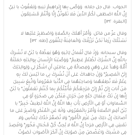
الجواب: قال جل جلاله: وَوَصَّى بِها إِبْراهِيمُ بَنِيهِ وَيَعْقُوبُ يا بَنِيَّ
إِنَّ اللَّهَ اصْطَفى لَكُمُ الدِّينَ فَلا تَمُوتُنَّ إِلَّا وَأَنْتُمْ مُسْلِمُونَ
[البقرة: ١٣٢]
وقال عزّ من قائل: وَأْمُرْ أَهْلَكَ بِالصَّلاةِ وَاصْطَبِرْ عَلَيْها لا
نَسْئَلُكَ رِزْقاً نَحْنُ نَرْزُقُكَ وَالْعاقِبَةُ لِلتَّقْوى [طه: ١٣٢]
وقال سبحانه: وَإِذْ قالَ لُقْمانُ لِابْنِهِ وَهُوَ يَعِظُهُ يا بُنَيَّ لا تُشْرِكْ
بِاللَّهِ إِنَّ الشِّرْكَ لَظُلْمٌ عَظِيمٌ* وَوَصَّيْنَا الْإِنْسانَ بِوالِدَيْهِ حَمَلَتْهُ
أُمُّهُ وَهْناً عَلى وَهْنٍ وَفِصالُهُ فِي عامَيْنِ أَنِ اشْكُرْ لِي وَلِوالِدَيْكَ
إِلَيَّ الْمَصِيرُ* وَإِنْ جاهَداكَ عَلى أَنْ تُشْرِكَ بِي ما لَيْسَ لَكَ بِهِ
عِلْمٌ فَلا تُطِعْهُما وَصاحِبْهُما فِي الدُّنْيا مَعْرُوفاً وَاتَّبِعْ سَبِيلَ
مَنْ أَنابَ إِلَيَّ ثُمَّ إِلَيَّ مَرْجِعُكُمْ فَأُنَبِّئُكُمْ بِما كُنْتُمْ تَعْمَلُونَ* يا بُنَيَّ
إِنَّها إِنْ تَكُ مِثْقالَ حَبَّةٍ مِنْ خَرْدَلٍ فَتَكُنْ فِي صَخْرَةٍ أَوْ فِي
السَّماواتِ أَوْ فِي الْأَرْضِ يَأْتِ بِهَا اللَّهُ إِنَّ اللَّهَ لَطِيفٌ خَبِيرٌ* يا
بُنَيَّ أَقِمِ الصَّلاةَ وَأْمُرْ بِالْمَعْرُوفِ وَانْهَ عَنِ الْمُنْكَرِ وَاصْبِرْ عَلى ما
أَصابَكَ إِنَّ ذلِكَ مِنْ عَزْمِ الْأُمُورِ* وَلا تُصَعِّرْ خَدَّكَ لِلنَّاسِ وَلا
تَمْشِ فِي الْأَرْضِ مَرَحاً إِنَّ اللَّهَ لا يُحِبُّ كُلَّ مُخْتالٍ فَخُورٍ* وَاقْصِدْ
فِي مَشْيِكَ وَاغْضُضْ مِنْ صَوْتِكَ إِنَّ أَنْكَرَ الْأَصْواتِ لَصَوْتُ