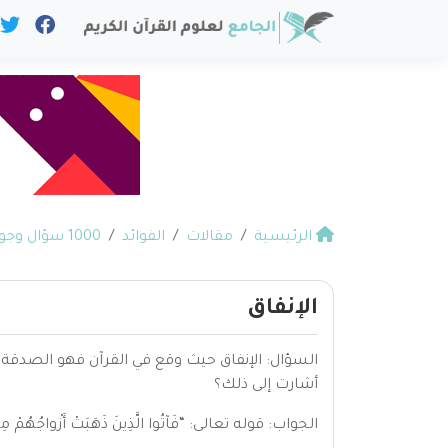
الرئيسية
مقالات
الفوائد
1000 سؤال وجواب في القرآن
الإنفاق
السؤال: الإنفاق حيث وقع في القرآن فهو الصدقة، إل
أشارت إلى ذلك؟
الجواب: قوله تعالى: “فَآتُوا الَّذِينَ ذَهَبَتْ أَزْواجُهُمْ مِثْلَ ما أَنْفَقُوا