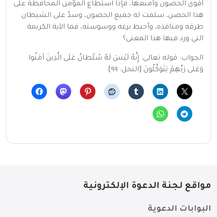
أقوى الحصون وأمنعها، فإذا استطاع المؤمن المحافظة على
هذا الحصن، سلمت له جميع الحصون، وسدّ على الشيطان
طرقه ومنافذه، وأحبط نزغه ووسوسته، فما الآية الكريمة
التي ورد فيها هذا المعنى؟
الجواب: قوله تعالى: إِنَّهُ لَيْسَ لَهُ سُلْطانٌ عَلَى الَّذِينَ آمَنُوا
وَعَلى رَبِّهِمْ يَتَوَكَّلُونَ [النحل: ٩٩]
مواقع لجنة الدعوة الإلكترونية
البوابات الدعوية