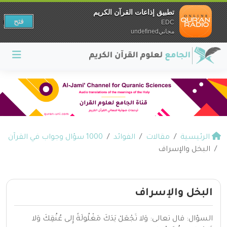
تطبيق إذاعات القرآن الكريم
فتح
EDC
مجانيundefined
الرئيسية
مقالات
الفوائد
1000 سؤال وجواب في القرآن
البخل والإسراف
البخل والإسراف
السؤال: قال تعالى: وَلا تَجْعَلْ يَدَكَ مَغْلُولَةً إِلى عُنُقِكَ وَلا