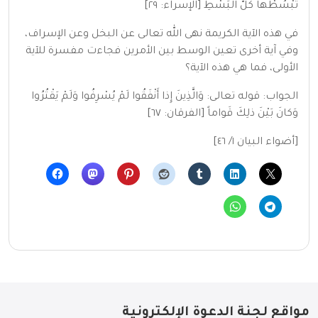
تَبْسُطْها كُلَّ الْبَسْطِ [الإسراء: ٢٩]
في هذه الآية الكريمة نهى الله تعالى عن البخل وعن الإسراف،
وفي آية أخرى تعين الوسط بين الأمرين فجاءت مفسرة للآية
الأولى، فما هي هذه الآية؟
الجواب: قوله تعالى: وَالَّذِينَ إِذا أَنْفَقُوا لَمْ يُسْرِفُوا وَلَمْ يَقْتُرُوا
وَكانَ بَيْنَ ذلِكَ قَواماً [الفرقان: ٦٧]
[أضواء البيان ١/ ٤٦]
مواقع لجنة الدعوة الإلكترونية