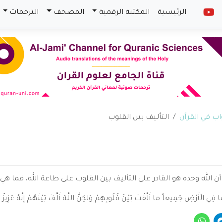
الرئيسية
المكتبة الرقمية
المصحف
الترجمات
التأليف بين القلوب
ن الله وحده هو القادر على التأليف بين القلوب على طاعة الله، فما هي 
لْأَرْضِ جَمِيعاً ما أَلَّفْتَ بَيْنَ قُلُوبِهِمْ وَلكِنَّ اللَّهَ أَلَّفَ بَيْنَهُمْ إِنَّهُ عَزِيزٌ 