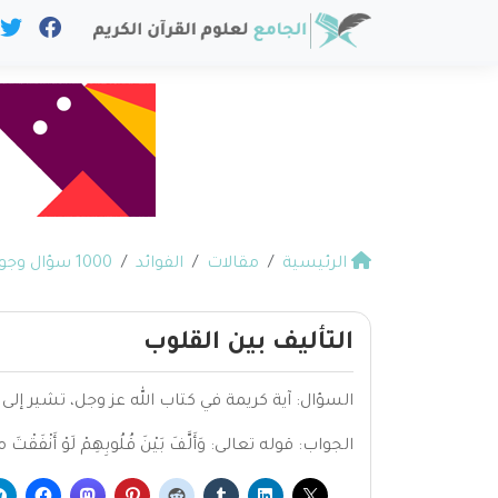
الرئيسية
مقالات
الفوائد
1000 سؤال وجواب في القرآن
التأليف بين القلوب
السؤال: آية كريمة في كتاب الله عز وجل، تشير إلى أ
الجواب: قوله تعالى: وَأَلَّفَ بَيْنَ قُلُوبِهِمْ لَوْ أَنْفَقْتَ ما فِي ا