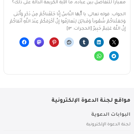
معيارا للتفاضل بين عباده، ما الآية الكريمة الدالة على ذلك؟
الجواب: قوله تعالى: يا أَيُّهَا النَّاسُ إِنَّا خَلَقْناكُمْ مِنْ ذَكَرٍ وَأُنْثى
وَجَعَلْناكُمْ شُعُوباً وَقَبائِلَ لِتَعارَفُوا إِنَّ أَكْرَمَكُمْ عِنْدَ اللَّهِ أَتْقاكُمْ
إِنَّ اللَّهَ عَلِيمٌ خَبِيرٌ [الحجرات: ١٣]
مواقع لجنة الدعوة الإلكترونية
البوابات الدعوية
لجنة الدعوة الإلكترونية