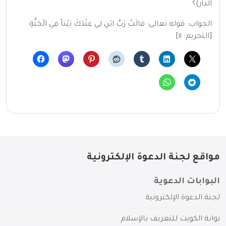
الدار)؟
الجواب: قوله تعالى: قالَتْ رَبِّ ابْنِ لِي عِنْدَكَ بَيْتاً فِي الْجَنَّةِ
[التحريم: ١١]
مواقع لجنة الدعوة الإلكترونية
البوابات الدعوية
لجنة الدعوة الإلكترونية
بوابة الكويت للتعريف بالإسلام