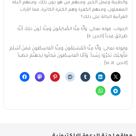
والطيبة وعمل الخير، ومنهم من هو دون ذلك، ومنهم البله
المغفلون، ومنهم الكفرة وهم الكثرة الكاثرة، فما الآيات
القرآنية الدالة على ذلك؟
الجواب: قوله تعالى: وَأَنَّا مِنَّا الصَّالِحُونَ وَمِنَّا دُونَ ذلِكَ كُنَّا
طَرائِقَ قِدَداً [الجن: ١١]
وقوله تعالى: وَأَنَّا مِنَّا الْمُسْلِمُونَ وَمِنَّا الْقاسِطُونَ فَمَنْ أَسْلَمَ
فَأُولئِكَ تَحَرَّوْا رَشَداً. وَأَمَّا الْقاسِطُونَ فَكانُوا لِجَهَنَّمَ حَطَباً
[الجن: ١٤، ١٥]