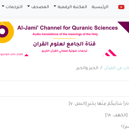
الرئيسية
المكتبة الرقمية
المصحف
الترجمات
الخبر والخبر
ً سَآتِيكُمْ مِنْها بِخَبَرٍ [النمل: ٧]
 [الكهف: ٦٨]
ضم)؟