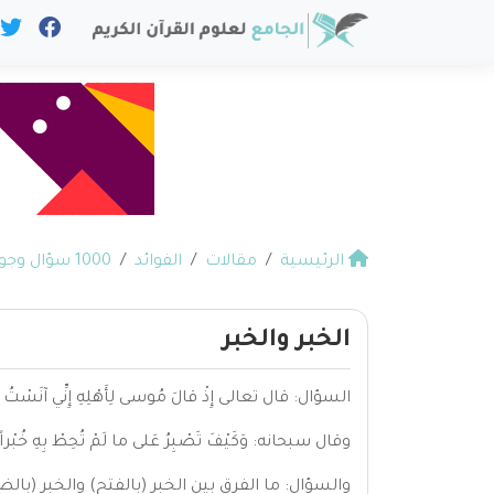
الرئيسية
مقالات
الفوائد
1000 سؤال وجواب في القرآن
الخبر والخبر
السؤال: قال تعالى إِذْ قالَ مُوسى لِأَهْلِهِ إِنِّي آنَسْتُ نارا
وقال سبحانه: وَكَيْفَ تَصْبِرُ عَلى ما لَمْ تُحِطْ بِهِ خُبْراً
والسؤال: ما الفرق بين الخبر (بالفتح) والخبر (بال