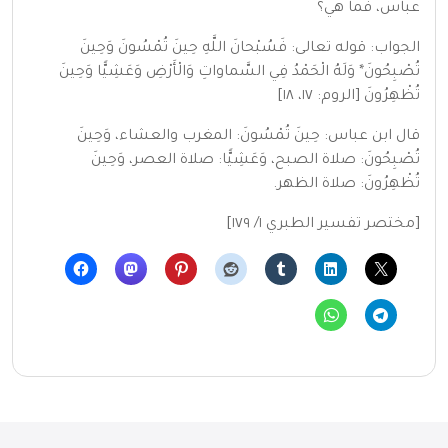
عباس، فما هي؟
الجواب: قوله تعالى: فَسُبْحانَ اللَّهِ حِينَ تُمْسُونَ وَحِينَ
تُصْبِحُونَ* وَلَهُ الْحَمْدُ فِي السَّماواتِ وَالْأَرْضِ وَعَشِيًّا وَحِينَ
تُظْهِرُونَ [الروم: ١٧، ١٨]
قال ابن عباس: حِينَ تُمْسُونَ: المغرب والعشاء، وَحِينَ
تُصْبِحُونَ: صلاة الصبح، وَعَشِيًّا: صلاة العصر، وَحِينَ
تُظْهِرُونَ: صلاة الظهر.
[مختصر تفسير الطبري ١/ ١٧٩]