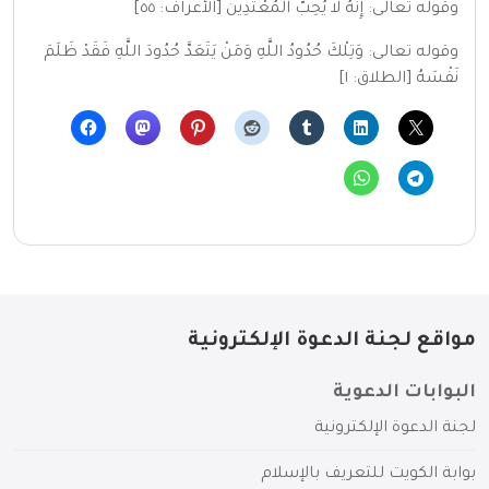
وقوله تعالى: إِنَّهُ لا يُحِبُّ الْمُعْتَدِينَ [الأعراف: ٥٥]
وقوله تعالى: وَتِلْكَ حُدُودُ اللَّهِ وَمَنْ يَتَعَدَّ حُدُودَ اللَّهِ فَقَدْ ظَلَمَ
نَفْسَهُ [الطلاق: ١]
مواقع لجنة الدعوة الإلكترونية
البوابات الدعوية
لجنة الدعوة الإلكترونية
بوابة الكويت للتعريف بالإسلام