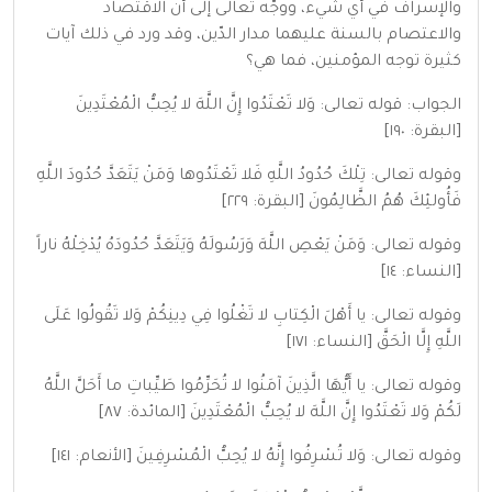
والإسراف في أي شيء، ووجّه تعالى إلى أنّ الاقتصاد
والاعتصام بالسنة عليهما مدار الدّين، وقد ورد في ذلك آيات
كثيرة توجه المؤمنين، فما هي؟
الجواب: قوله تعالى: وَلا تَعْتَدُوا إِنَّ اللَّهَ لا يُحِبُّ الْمُعْتَدِينَ
[البقرة: ١٩٠]
وقوله تعالى: تِلْكَ حُدُودُ اللَّهِ فَلا تَعْتَدُوها وَمَنْ يَتَعَدَّ حُدُودَ اللَّهِ
فَأُولئِكَ هُمُ الظَّالِمُونَ [البقرة: ٢٢٩]
وقوله تعالى: وَمَنْ يَعْصِ اللَّهَ وَرَسُولَهُ وَيَتَعَدَّ حُدُودَهُ يُدْخِلْهُ ناراً
[النساء: ١٤]
وقوله تعالى: يا أَهْلَ الْكِتابِ لا تَغْلُوا فِي دِينِكُمْ وَلا تَقُولُوا عَلَى
اللَّهِ إِلَّا الْحَقَّ [النساء: ١٧١]
وقوله تعالى: يا أَيُّهَا الَّذِينَ آمَنُوا لا تُحَرِّمُوا طَيِّباتِ ما أَحَلَّ اللَّهُ
لَكُمْ وَلا تَعْتَدُوا إِنَّ اللَّهَ لا يُحِبُّ الْمُعْتَدِينَ [المائدة: ٨٧]
وقوله تعالى: وَلا تُسْرِفُوا إِنَّهُ لا يُحِبُّ الْمُسْرِفِينَ [الأنعام: ١٤١]