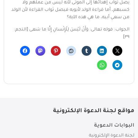
يصل ثواب إهدائها إلى الموتى لأنه ليس من عملهم ولا
كسبهم، أما قراءة الولد لأبويه فيصل ثواب القراءة لأن الولد
من سعي أبيه، ما هي هذه الآية؟
الجواب: قوله تعالى: وَأَنْ لَيْسَ لِلْإِنْسانِ إِلَّا ما سَعى [النجم:
٣٩]
مواقع لجنة الدعوة الإلكترونية
البوابات الدعوية
لجنة الدعوة الإلكترونية