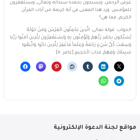
عرش الرحمن، ويسبحون بحمده سبحانه وتعالى، ويستغفرون
للمؤمنين. ورد هذا المعنى في آية كريمة من آيات القرآن
الكريم، فما هي؟
الجواب: قوله تعالى: الَّذِينَ يَحْمِلُونَ الْعَرْشَ وَمَنْ حَوْلَهُ
يُسَبِّحُونَ بِحَمْدِ رَبِّهِمْ وَيُؤْمِنُونَ بِهِ وَيَسْتَغْفِرُونَ لِلَّذِينَ آمَنُوا رَبَّنا
وَسِعْتَ كُلَّ شَيْءٍ رَحْمَةً وَعِلْماً فَاغْفِرْ لِلَّذِينَ تابُوا وَاتَّبَعُوا
سَبِيلَكَ وَقِهِمْ عَذابَ الْجَحِيمِ [غافر: ٧]
مواقع لجنة الدعوة الإلكترونية