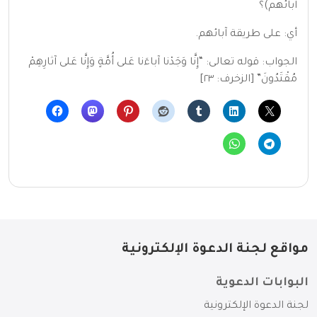
آبائهم)؟
أي: على طريقة آبائهم.
الجواب: قوله تعالى: “إِنَّا وَجَدْنا آباءَنا عَلى أُمَّةٍ وَإِنَّا عَلى آثارِهِمْ
مُقْتَدُونَ” [الزخرف: ٢٣]
مواقع لجنة الدعوة الإلكترونية
البوابات الدعوية
لجنة الدعوة الإلكترونية