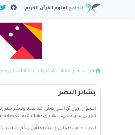
الرئيسية
مقالات
الفوائد
1000 سؤال وجواب في القرآن
بشائر النصر
السؤال: روي أنّ النبي صلّى الله عليه وسلّم نظر إ
أنجز لي ما وعدتني، اللهم إن تهلك هذه العصابة م
الجواب: قوله تعالى: إِذْ تَسْتَغِيثُونَ رَبَّكُمْ فَاسْتَجابَ لَكُمْ 