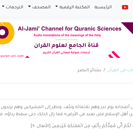
الرئيسية
المكتبة الرقمية
المصحف
الترجمات
بشائر النصر
لى أصحابه يوم بدر وهم ثلاثمائة ونيّف، ونظر إلى المشركين وهم يزيدون 
ن أهل الإسلام فلن تعبد في الأرض» فما زال كذلك حتى سقط رداؤه، فأنز
أَنِّي مُمِدُّكُمْ بِأَلْفٍ مِنَ الْمَلائِكَةِ مُرْدِفِينَ [الأنفال: ٩]