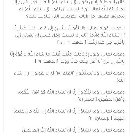
كائن لا محالة إلا أن يقول: (إن شاء الله) لأنه لا يكون شيء إلا
بمشيئة الله تعالى، وإذا نسيت أن تقول (إن شاء الله) ثم
تذكرتها فقلها. ما الآيات الكريمات التي تناولت ذلك؟
الجواب: قوله تعالى: وَلا تَقُولَنَّ لِشَيْءٍ إِنِّي فاعِلٌ ذلِكَ غَداً. إِلَّا
أَنْ يَشاءَ اللَّهُ وَاذْكُرْ رَبَّكَ إِذا نَسِيتَ وَقُلْ عَسى أَنْ يَهْدِيَنِ رَبِّي
لِأَقْرَبَ مِنْ هذا رَشَداً [الكهف: ٢٣، ٢٤]
وقوله تعالى: وَلَوْلا إِذْ دَخَلْتَ جَنَّتَكَ قُلْتَ ما شاءَ اللَّهُ لا قُوَّةَ إِلَّا
بِاللَّهِ إِنْ تَرَنِ أَنَا أَقَلَّ مِنْكَ مالًا وَوَلَداً [الكهف: ٣٩]
وقوله تعالى: وَلا يَسْتَثْنُونَ [القلم: ١٨] أي لا يقولون: (إن شاء
الله).
وقوله تعالى: وَما يَذْكُرُونَ إِلَّا أَنْ يَشاءَ اللَّهُ هُوَ أَهْلُ التَّقْوى
وَأَهْلُ الْمَغْفِرَةِ [المدثر ٥٦]
وقوله تعالى: وَما تَشاؤُنَ إِلَّا أَنْ يَشاءَ اللَّهُ إِنَّ اللَّهَ كانَ عَلِيماً
حَكِيماً [الإنسان: ٣٠]
وقوله تعالى: وَما تَشاؤُنَ إِلَّا أَنْ يَشاءَ اللَّهُ رَبُّ الْعالَمِينَ