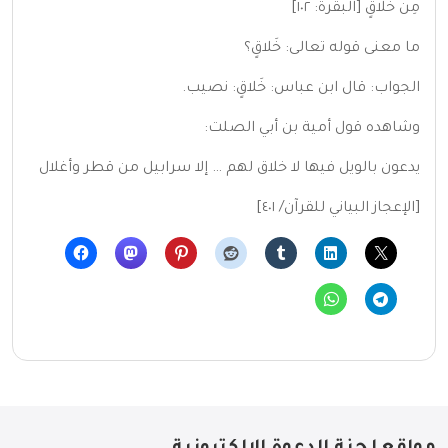
مِنْ خَلاقٍ [البقرة: ١٠٢]
ما معنى قوله تعالى: خَلاقٍ؟
الجواب: قال ابن عباس: خَلاقٍ: نصيب.
وشاهده قول أمية بن أبي الصلت:
يدعون بالويل فيها لا خلاق لهم … إلا سرابيل من قطر وأغلال
[الإعجاز البياني للقرآن/ ٤٠١]