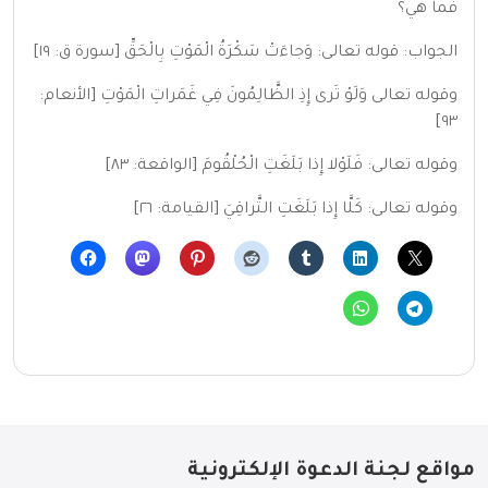
فما هي؟
الجواب: قوله تعالى: وَجاءَتْ سَكْرَةُ الْمَوْتِ بِالْحَقِّ [سورة ق: ١٩]
وقوله تعالى وَلَوْ تَرى إِذِ الظَّالِمُونَ فِي غَمَراتِ الْمَوْتِ [الأنعام:
٩٣]
وقوله تعالى: فَلَوْلا إِذا بَلَغَتِ الْحُلْقُومَ [الواقعة: ٨٣]
وقوله تعالى: كَلَّا إِذا بَلَغَتِ التَّراقِيَ [القيامة: ٢٦]
مواقع لجنة الدعوة الإلكترونية