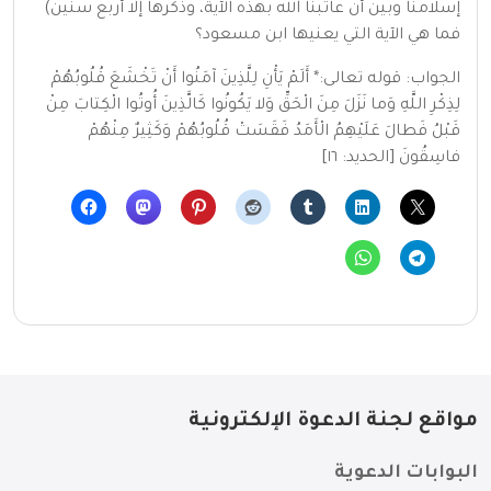
إسلامنا وبين أن عاتبنا الله بهذه الآية، وذكرها إلا أربع سنين)
فما هي الآية التي يعنيها ابن مسعود؟
الجواب: قوله تعالى:* أَلَمْ يَأْنِ لِلَّذِينَ آمَنُوا أَنْ تَخْشَعَ قُلُوبُهُمْ
لِذِكْرِ اللَّهِ وَما نَزَلَ مِنَ الْحَقِّ وَلا يَكُونُوا كَالَّذِينَ أُوتُوا الْكِتابَ مِنْ
قَبْلُ فَطالَ عَلَيْهِمُ الْأَمَدُ فَقَسَتْ قُلُوبُهُمْ وَكَثِيرٌ مِنْهُمْ
فاسِقُونَ [الحديد: ١٦]
مواقع لجنة الدعوة الإلكترونية
البوابات الدعوية