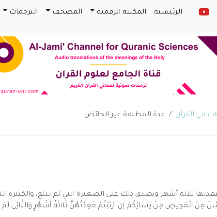
الرئيسية
المكتبة الرقمية
المصحف
الترجمات
عدة المطلقة غير الحائض
دتها ثلاثة أشهر ويصدق ذلك على الصغيرة التي لم تبلغ، والكبيرة ال
مَحِيضِ مِنْ نِسائِكُمْ إِنِ ارْتَبْتُمْ فَعِدَّتُهُنَّ ثَلاثَةُ أَشْهُرٍ وَاللَّائِي لَمْ