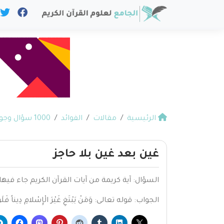
الرئيسية
مقالات
الفوائد
1000 سؤال وجواب في القرآن
غين بعد غين بلا حاجز
السؤال: آية كريمة من آيات القرآن الكريم جاء فيها
الجواب: قوله تعالى: وَمَنْ يَبْتَغِ غَيْرَ الْإِسْلامِ دِيناً فَلَنْ