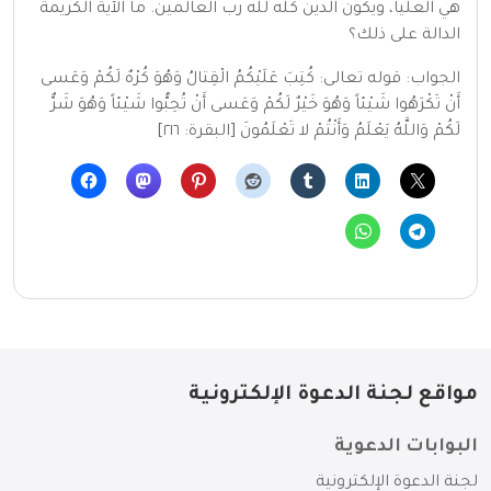
هي العليا، ويكون الدين كله لله رب العالمين. ما الآية الكريمة
الدالة على ذلك؟
الجواب: قوله تعالى: كُتِبَ عَلَيْكُمُ الْقِتالُ وَهُوَ كُرْهٌ لَكُمْ وَعَسى
أَنْ تَكْرَهُوا شَيْئاً وَهُوَ خَيْرٌ لَكُمْ وَعَسى أَنْ تُحِبُّوا شَيْئاً وَهُوَ شَرٌّ
لَكُمْ وَاللَّهُ يَعْلَمُ وَأَنْتُمْ لا تَعْلَمُونَ [البقرة: ٢١٦]
مواقع لجنة الدعوة الإلكترونية
البوابات الدعوية
لجنة الدعوة الإلكترونية