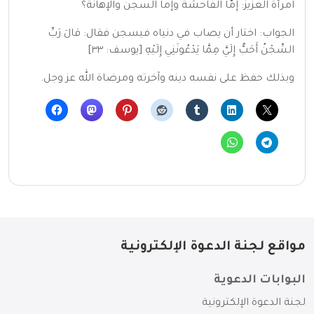
امرأة العزيز: إمّا الفاحشة وإما السجن والإهانة؟
الجواب: اختار أن يصاب في دنياه فيسجن فقال: قالَ رَبِّ
السِّجْنُ أَحَبُّ إِلَيَّ مِمَّا يَدْعُونَنِي إِلَيْهِ [يوسف: ٣٣]
وبذلك حفظ على نفسه دينه وآخرته ومرضاة الله عز وجل.
مواقع لجنة الدعوة الإلكترونية
البوابات الدعوية
لجنة الدعوة الإلكترونية