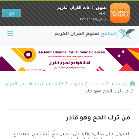
تطبيق إذاعات القرآن الكريم
فتح
EDC
مجانيundefined
الرئيسية
مقالات
الفوائد
1000 سؤال وجواب في القرآن
من ترك الحج وهو قادر
من ترك الحج وهو قادر
السؤال: قال تعالى: وَلِلَّهِ عَلَى النَّاسِ حِجُّ الْبَيْتِ مَنِ اسْتَطاعَ