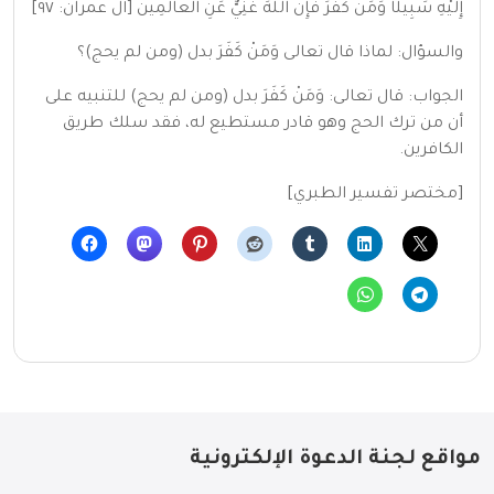
إِلَيْهِ سَبِيلًا وَمَنْ كَفَرَ فَإِنَّ اللَّهَ غَنِيٌّ عَنِ الْعالَمِينَ [آل عمران: ٩٧]
والسؤال: لماذا قال تعالى وَمَنْ كَفَرَ بدل (ومن لم يحج)؟
الجواب: قال تعالى: وَمَنْ كَفَرَ بدل (ومن لم يحج) للتنبيه على
أن من ترك الحج وهو قادر مستطيع له، فقد سلك طريق
الكافرين.
[مختصر تفسير الطبري]
مواقع لجنة الدعوة الإلكترونية