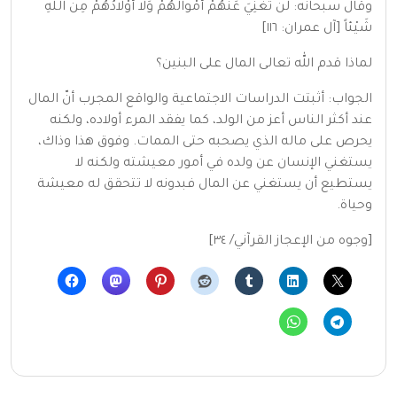
وقال سبحانه: لَنْ تُغْنِيَ عَنْهُمْ أَمْوالُهُمْ وَلا أَوْلادُهُمْ مِنَ اللَّهِ
شَيْئاً [آل عمران: ١١٦]
لماذا قدم الله تعالى المال على البنين؟
الجواب: أثبتت الدراسات الاجتماعية والواقع المجرب أنّ المال
عند أكثر الناس أعز من الولد، كما يفقد المرء أولاده، ولكنه
يحرص على ماله الذي يصحبه حتى الممات. وفوق هذا وذاك،
يستغني الإنسان عن ولده في أمور معيشته ولكنه لا
يستطيع أن يستغني عن المال فبدونه لا تتحقق له معيشة
وحياة.
[وجوه من الإعجاز القرآني/ ٣٤]