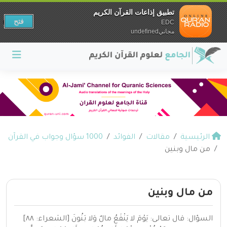
تطبيق إذاعات القرآن الكريم
فتح
EDC
مجانيundefined
الرئيسية
مقالات
الفوائد
1000 سؤال وجواب في القرآن
من مال وبنين
من مال وبنين
السؤال: قال تعالى: يَوْمَ لا يَنْفَعُ مالٌ وَلا بَنُونَ [الشعراء: ٨٨]