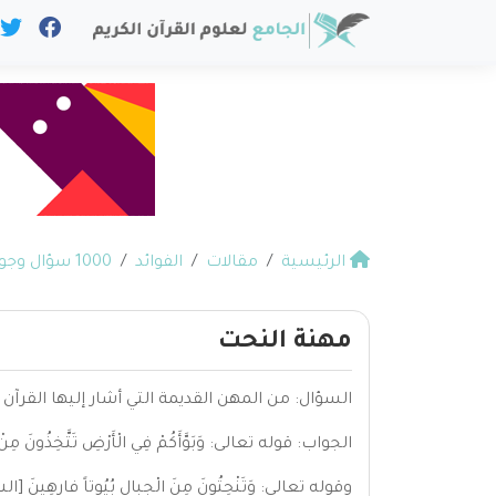
الرئيسية
مقالات
الفوائد
1000 سؤال وجواب في القرآن
مهنة النحت
السؤال: من المهن القديمة التي أشار إليها القرآن 
الجواب: قوله تعالى: وَبَوَّأَكُمْ فِي الْأَرْضِ تَتَّخِذُونَ مِنْ س
وقوله تعالى: وَتَنْحِتُونَ مِنَ الْجِبالِ بُيُوتاً فارِهِينَ [الش