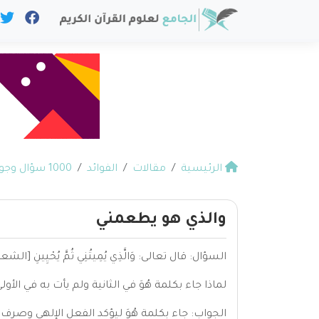
الرئيسية
مقالات
الفوائد
1000 سؤال وجواب في القرآن
والذي هو يطعمني
السؤال: قال تعالى: وَالَّذِي يُمِيتُنِي ثُمَّ يُحْيِينِ [الشعراء: ٨١] وقال سبحانه: وَالَّذِي هُوَ يُطْعِمُنِي وَيَسْقِينِ [ال
لماذا جاء بكلمة هُوَ في الثانية ولم يأت به في الأول
الجواب: جاء بكلمة هُوَ ليؤكد الفعل الإلهي وصرف 