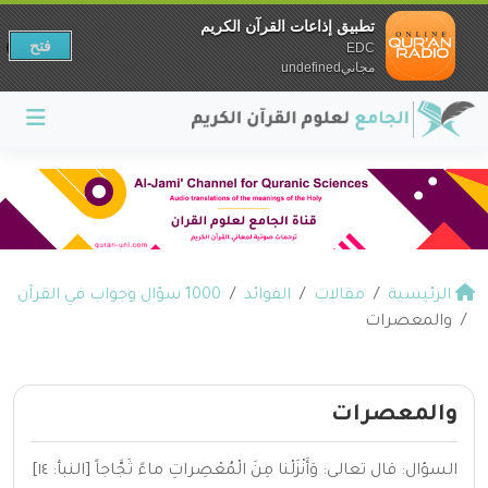
تطبيق إذاعات القرآن الكريم
فتح
EDC
مجانيundefined
الرئيسية
مقالات
الفوائد
1000 سؤال وجواب في القرآن
والمعصرات
والمعصرات
السؤال: قال تعالى: وَأَنْزَلْنا مِنَ الْمُعْصِراتِ ماءً ثَجَّاجاً [النبأ: ١٤]