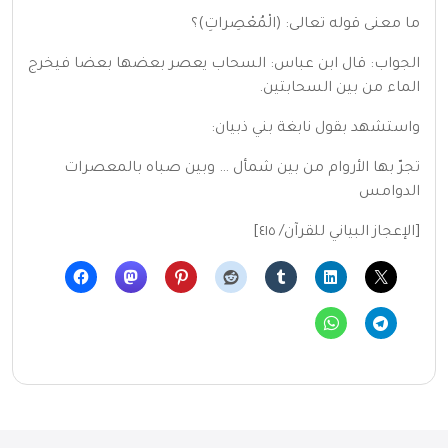
ما معنى قوله تعالى: (الْمُعْصِراتِ)؟
الجواب: قال ابن عباس: السحاب يعصر بعضها بعضا فيخرج
الماء من بين السحابتين.
واستشهد بقول نابغة بني ذبيان:
تجرّ بها الأروام من بين شمأل … وبين صباه بالمعصرات
الدوامس
[الإعجاز البياني للقرآن/ ٤١٥]