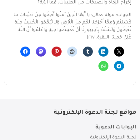
إخراج الزكاة والصدقات من الطيبات، فما الآية؟
الجواب: قوله تعالى: يا أَيُّهَا الَّذِينَ آمَنُوا أَنْفِقُوا مِنْ طَيِّباتِ ما
كَسَبْتُمْ وَمِمَّا أَخْرَجْنا لَكُمْ مِنَ الْأَرْضِ وَلا تَيَمَّمُوا الْخَبِيثَ مِنْهُ
تُنْفِقُونَ وَلَسْتُمْ بِآخِذِيهِ إِلَّا أَنْ تُغْمِضُوا فِيهِ وَاعْلَمُوا أَنَّ اللَّهَ
غَنِيٌّ حَمِيدٌ [البقرة: ٢٦٧]
مواقع لجنة الدعوة الإلكترونية
البوابات الدعوية
لجنة الدعوة الإلكترونية