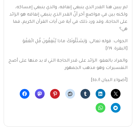
لم يبين هنا القدر الذي ينبغي إنفاقه، والذي ينبغي إمساكه،
ولكنه بين في مواضع أخر أنّ القدر الذي ينبغي إنفاقه هو الزائد
على الحاجة، وقد ورد ذلك في آية من آيات القرآن الكريم، فما
هي؟
الجواب: قوله تعالى: وَيَسْئَلُونَكَ ماذا يُنْفِقُونَ قُلِ الْعَفْوَ
[البقرة: ٢١٩]
والمراد بالعفو: الزائد على قدر الحاجة التي لا بد منها على أصح
التفسيرات وهو مذهب الجمهور.
[أضواء البيان ١/ ٤٥]