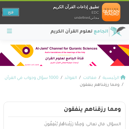
تطبيق إذاعات القرآن الكريم
فتح
EDC
مجانيundefined
الرئيسية
مقالات
الفوائد
1000 سؤال وجواب في القرآن
ومما رزقناهم ينفقون
ومما رزقناهم ينفقون
السؤال: قال تعالى: وَمِمَّا رَزَقْناهُمْ يُنْفِقُونَ.