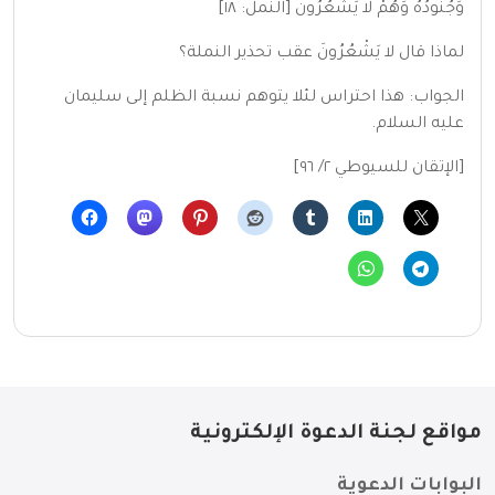
وَجُنُودُهُ وَهُمْ لا يَشْعُرُونَ [النمل: ١٨]
لماذا قال لا يَشْعُرُونَ عقب تحذير النملة؟
الجواب: هذا احتراس لئلا يتوهم نسبة الظلم إلى سليمان
عليه السلام.
[الإتقان للسيوطي ٢/ ٩٦]
مواقع لجنة الدعوة الإلكترونية
البوابات الدعوية