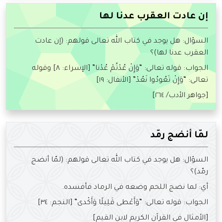
إن عادت العقرب عدنا لها
السؤال: هل يوجد في كتاب الله تعالى قولهم: (إن عادت
العقرب عدنا لها)؟
الجواب: قوله تعالى: “وَإِنْ عُدْتُمْ عُدْنا” [الإسراء: ٨] وقوله
تعالى: “وَإِنْ تَعُودُوا نَعُدْ” [الأنفال: ١٩]
[جواهر الأدب/ ٢٦٤]
لمّا أنضج رمّد
السؤال: هل يوجد في كتاب الله تعالى قولهم: (لمّا أنضج
رمّد)؟
أي: لما نضج اللحم وضعه في الرماد فأفسده.
الجواب: قوله تعالى: “وَأَعْطى قَلِيلًا وَأَكْدى” [النجم: ٣٤]
[الأمثال في القرآن الكريم لابن القيم]