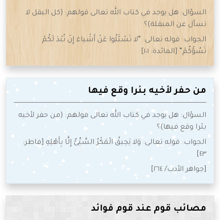
السؤال: هل يوجد في كتاب الله تعالى قولهم: (كل البقل لا
تسأل عن المبقلة)؟
الجواب: قوله تعالى: “لا تَسْئَلُوا عَنْ أَشْياءَ إِنْ تُبْدَ لَكُمْ
تَسُؤْكُمْ” [المائدة: ١٠١]
من حفر لأخيه بئرا وقع فيها
السؤال: هل يوجد في كتاب الله تعالى قولهم: (من حفر لأخيه
بئرا وقع فيها)؟
الجواب: قوله تعالى: وَلا يَحِيقُ الْمَكْرُ السَّيِّئُ إِلَّا بِأَهْلِهِ [فاطر:
٤٣]
[جواهر الأدب/ ٢٦٤]
مصائب قوم عند قوم فوائد