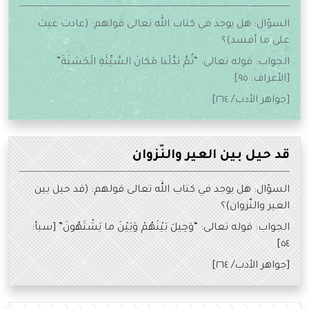
السؤال: هل يوجد في كتاب الله تعالى قولهم: (عادت غيث
على ما أفسد)؟
الجواب: قوله تعالى: “ثُمَّ بَدَّلْنا مَكانَ السَّيِّئَةِ الْحَسَنَةَ”
[الأعراف: ٩٥]
[جواهر الأدب/ ٢٦٤]
قد حيل بين العير والنّزوان
السؤال: هل يوجد في كتاب الله تعالى قولهم: (قد حيل بين
العير والنّزوان)؟
الجواب: قوله تعالى: “وَحِيلَ بَيْنَهُمْ وَبَيْنَ ما يَشْتَهُونَ” [سبأ:
٥٤]
[جواهر الأدب/ ٢٦٤]