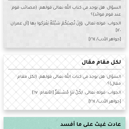
السؤال: هل يوجد في كتاب الله تعالى قولهم: (مصائب قوم
عند قوم فوائد)؟
الجواب: قوله تعالى: وَإِنْ تُصِبْكُمْ سَيِّئَةٌ يَفْرَحُوا بِها [آل عمران:
١٢٠]
[جواهر الأدب/ ٢٦٤]
لكل مقام مقال
السؤال: هل يوجد في كتاب الله تعالى قولهم: (لكل مقام
مقال)؟
الجواب: قوله تعالى: لِكُلِّ نَبَإٍ مُسْتَقَرٌّ [الأنعام: ٦٧]
[جواهر الأدب/ ٢٦٤]
عادت غيث على ما أفسد