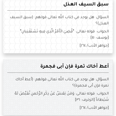
سبق السيف العذل
السؤال: هل يوجد في كتاب الله تعالى قولهم: (سبق السيف
العذل)؟
الجواب: قوله تعالى: “قُضِيَ الْأَمْرُ الَّذِي فِيهِ تَسْتَفْتِيانِ”
[يوسف: ٤١]
[جواهر الأدب/ ٢٦٤]
أعط أخاك تمرة فإن أبى فجمرة
السؤال: هل يوجد في كتاب الله تعالى قولهم: (أعط أخاك
تمرة فإن أبى فجمرة)؟
الجواب: قوله تعالى: وَمَنْ يَعْشُ عَنْ ذِكْرِ الرَّحْمنِ نُقَيِّضْ لَهُ
شَيْطاناً [الزخرف: ٣٦]
[جواهر الأدب/ ٢٦٤]