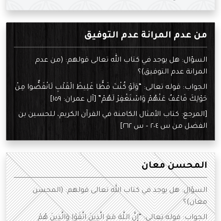
من عدم المرانة عدم التوفيق
السؤال: هل يوجد في كتاب الله تعالى قولهم: (من عدم
المرانة عدم التوفيق)؟
الجواب: قوله تعالى: “وَلَوْ كُنْتَ فَظًّا غَلِيظَ الْقَلْبِ لَانْفَضُّوا مِنْ
حَوْلِكَ فَاعْفُ عَنْهُمْ وَاسْتَغْفِرْ لَهُمْ” [آل عمران: ١٥٩]
[المرجع: كتاب الأمثال الكامنة في القرآن الكريم، للحسين بن
الفضل من س ٢٠٤ – س ٢٦٢]
المحسن معان
السؤال: هل يوجد في كتاب الله تعالى قولهم: (المحسن
معان)؟
الجواب: قوله تعالى: “إِنَّ اللَّهَ مَعَ الَّذِينَ اتَّقَوْا وَالَّذِينَ هُمْ