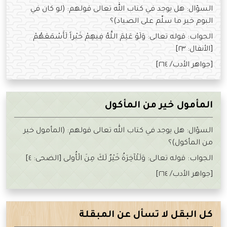
السؤال: هل يوجد في كتاب الله تعالى قولهم: (لو كان في
البوم خير ما سلّم على الصياد)؟
الجواب: قوله تعالى: وَلَوْ عَلِمَ اللَّهُ فِيهِمْ خَيْراً لَأَسْمَعَهُمْ
[الأنفال: ٢٣]
[جواهر الأدب/ ٢٦٤]
المأمول خير من المأكول
السؤال: هل يوجد في كتاب الله تعالى قولهم: (المأمول خير
من المأكول)؟
الجواب: قوله تعالى: وَلَلْآخِرَةُ خَيْرٌ لَكَ مِنَ الْأُولى [الضحى: ٤]
[جواهر الأدب/ ٢٦٤]
كل البقل لا تسأل عن المبقلة