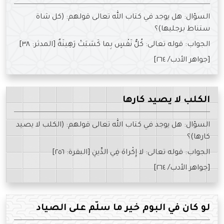
السؤال: هل يوجد في كتاب الله تعالى قولهم: (كل شاة
ستناط برجليها)؟
الجواب: قوله تعالى: كُلُّ نَفْسٍ بِما كَسَبَتْ رَهِينَةٌ [المدثر: ٣٨]
[جواهر الأدب/ ٢٦٤]
الكلب لا يصيد كارها
السؤال: هل يوجد في كتاب الله تعالى قولهم: (الكلب لا يصيد
كارها)؟
الجواب: قوله تعالى: لا إِكْراهَ فِي الدِّينِ [البقرة: ٢٥٦]
[جواهر الأدب/ ٢٦٤]
لو كان في البوم خير ما سلّم على الصياد