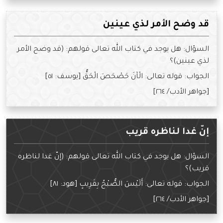
قد وضح الأمر لذي عينين
السؤال: هل يوجد في كتاب الله تعالى قولهم: (قد وضح الأمر
لذي عينين)؟
الجواب: قوله تعالى: الْآنَ حَصْحَصَ الْحَقُّ [يوسف: ٥١]
[جواهر الأدب/ ٢٦٤]
إنّ غدا لناظره قريب
السؤال: هل يوجد في كتاب الله تعالى قولهم: (إنّ غدا لناظره
قريب)؟
الجواب: قوله تعالى: أَلَيْسَ الصُّبْحُ بِقَرِيبٍ [هود: ٨١]
[جواهر الأدب/ ٢٦٤]