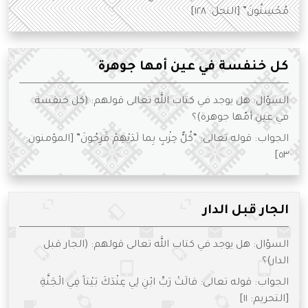
مُحْسِنُونَ” [النحل: ١٢٨]
كل خنفسة في عين أمها جوهرة
السؤال: هل يوجد في كتاب الله تعالى قولهم: (كل خنفسة
في عين أمّها جوهرة)؟
الجواب: قوله تعالى: “كُلُّ حِزْبٍ بِما لَدَيْهِمْ فَرِحُونَ” [المؤمنون:
٥٣]
الجار قبل الدار
السؤال: هل يوجد في كتاب الله تعالى قولهم: (الجار قبل
الدار)؟
الجواب: قوله تعالى: قالَتْ رَبِّ ابْنِ لِي عِنْدَكَ بَيْتاً فِي الْجَنَّةِ
[التحريم: ١١]