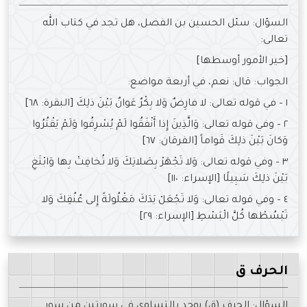
السؤال: سئل الحسين بن الفضل، هل تجد في كتاب الله
تعالى:
[خير الأمور أوسطها]
الجواب: قال: نعم، في أربعة مواضع:
١ – في قوله تعالى: لا فارِضٌ وَلا بِكْرٌ عَوانٌ بَيْنَ ذلِكَ [البقرة: ٦٨]
٢ – وفي قوله تعالى: وَالَّذِينَ إِذا أَنْفَقُوا لَمْ يُسْرِفُوا وَلَمْ يَقْتُرُوا
وَكانَ بَيْنَ ذلِكَ قَواماً [الفرقان: ٦٧]
٣ – وفي قوله تعالى: وَلا تَجْهَرْ بِصَلاتِكَ وَلا تُخافِتْ بِها وَابْتَغِ
بَيْنَ ذلِكَ سَبِيلًا [الإسراء: ١١٠]
٤ – وفي قوله تعالى: وَلا تَجْعَلْ يَدَكَ مَغْلُولَةً إِلى عُنُقِكَ وَلا
تَبْسُطْها كُلَّ الْبَسْطِ [الإسراء: ٢٩]
الحرف ق
السؤال: الحرف (ق) يوجد بالتساوي في سورتين من سور