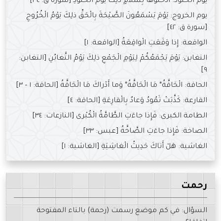
يوم الخلود: ادْخُلُوها بِسَلامٍ ذلِكَ يَوْمُ الْخُلُودِ [سورة ق: ٣٤]
يوم الخروج: يَوْمَ يَسْمَعُونَ الصَّيْحَةَ بِالْحَقِّ ذلِكَ يَوْمُ الْخُرُوجِ
[سورة ق: ٤٢]
الواقعة: إِذا وَقَعَتِ الْواقِعَةُ [الواقعة: ١]
التغابن: يَوْمَ يَجْمَعُكُمْ لِيَوْمِ الْجَمْعِ ذلِكَ يَوْمُ التَّغابُنِ [التغابن:
٩]
الحاقة: الْحَاقَّةُ* مَا الْحَاقَّةُ* وَما أَدْراكَ مَا الْحَاقَّةُ [الحاقة: ١ – ٣]
القارعة: كَذَّبَتْ ثَمُودُ وَعادٌ بِالْقارِعَةِ [الحاقة: ٤]
الطامة الكبرى: فَإِذا جاءَتِ الطَّامَّةُ الْكُبْرى [النازعات: ٣٤]
الصاخة: فَإِذا جاءَتِ الصَّاخَّةُ [عبس: ٣٣]
الغاشية: هَلْ أَتاكَ حَدِيثُ الْغاشِيَةِ [الغاشية: ١]
رحمت
السؤال: في كم موضع رسمت (رحمة) بالتاء المفتوحة