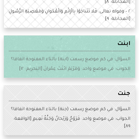
[المجادلة: ٨]
٢ – وقوله تعالى: فَلا تَتَناجَوْا بِالْإِثْمِ وَالْعُدْوانِ وَمَعْصِيَةِ الرَّسُولِ
[المجادلة: ٩]
ابنت
السؤال: في كم موضع رسمت (ابنة) بالتاء المفتوحة اتفاقا؟
الجواب: في موضع واحد: وَمَرْيَمَ ابْنَتَ عِمْرانَ [التحريم: ١٢]
جنت
السؤال: في كم موضع رسمت (جنة) بالتاء المفتوحة اتفاقا؟
الجواب: في موضع واحد: فَرَوْحٌ وَرَيْحانٌ وَجَنَّةُ نَعِيمٍ [الواقعة:
٨٩]