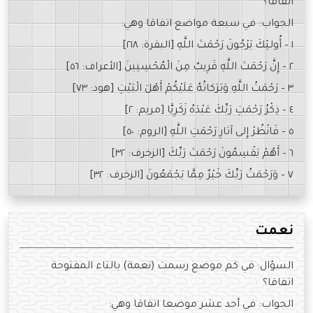
اتفاقا؟
الجواب: في سبعة مواضع اتفاقا وهي:
١ – أُولئِكَ يَرْجُونَ رَحْمَتَ اللَّهِ [البقرة: ٢١٨]
٢ – إِنَّ رَحْمَتَ اللَّهِ قَرِيبٌ مِنَ الْمُحْسِنِينَ [الأعراف: ٥٦]
٣ – رَحْمَتُ اللَّهِ وَبَرَكاتُهُ عَلَيْكُمْ أَهْلَ الْبَيْتِ [هود: ٧٣]
٤ – ذِكْرُ رَحْمَتِ رَبِّكَ عَبْدَهُ زَكَرِيَّا [مريم: ٢]
٥ – فَانْظُرْ إِلى آثارِ رَحْمَتِ اللَّهِ [الروم: ٥٠]
٦ – أَهُمْ يَقْسِمُونَ رَحْمَتَ رَبِّكَ [الزخرف: ٣٢]
٧ – وَرَحْمَتُ رَبِّكَ خَيْرٌ مِمَّا يَجْمَعُونَ [الزخرف: ٣٢]
نعمت
السؤال: في كم موضع رسمت (نعمة) بالتاء المفتوحة
اتفاقا؟
الجواب: في أحد عشر موضعا اتفاقا وهي: