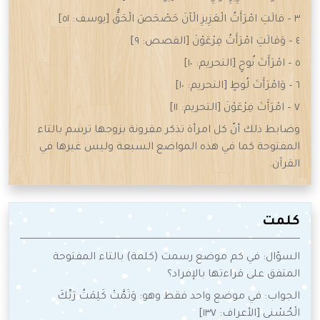
٣ – قالَتِ امْرَأَتُ الْعَزِيزِ الْآنَ حَصْحَصَ الْحَقُّ [يوسف: ٥١]
٤ – وَقالَتِ امْرَأَتُ فِرْعَوْنَ [القصص: ٩]
٥ – امْرَأَتَ نُوحٍ [التحريم: ١٠]
٦ – وَامْرَأَتَ لُوطٍ [التحريم: ١٠]
٧ – امْرَأَتَ فِرْعَوْنَ [التحريم: ١١]
وضابط ذلك أنّ كل امرأة تذكر مقرونة بزوجها ترسم بالتاء
المفتوحة كما في هذه المواضع السبعة وليس غيرها في
القرآن.
كلمت
السؤال: في كم موضع رسمت (كلمة) بالتاء المفتوحة
المتفق على قراءتها بالإفراد؟
الجواب: في موضع واحد فقط وهو: وَتَمَّتْ كَلِمَتُ رَبِّكَ
الْحُسْنى [الأعراف: ١٣٧]