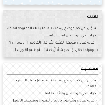
لعنت
السؤال: في كم موضع رسمت (لعنة) بالتاء المفتوحة اتفاقا؟
الجواب: في موضعين اتفاقا وهما:
١ – قوله تعالى: فَنَجْعَلْ لَعْنَتَ اللَّهِ عَلَى الْكاذِبِينَ [آل عمران: ٦١]
٢ – وقوله تعالى: وَالْخامِسَةُ أَنَّ لَعْنَتَ اللَّهِ عَلَيْهِ [النور: ٧]
معصيت
السؤال: في كم موضع رسمت (معصية) بالتاء المفتوحة
اتفاقا؟
الجواب: في موضعين ولا ثالث لهما:
١ – قوله تعالى: وَيَتَناجَوْنَ بِالْإِثْمِ وَالْعُدْوانِ وَمَعْصِيَةِ الرَّسُولِ