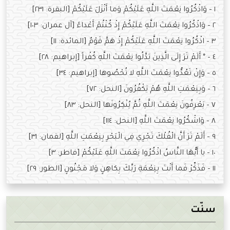
١ – وَاذْكُرُوا نِعْمَتَ اللَّهِ عَلَيْكُمْ وَما أَنْزَلَ عَلَيْكُمْ [البقرة: ٢٣١]
٢ – وَاذْكُرُوا نِعْمَتَ اللَّهِ عَلَيْكُمْ إِذْ كُنْتُمْ أَعْداءً [آل عمران: ١٠٣]
٣ – اذْكُرُوا نِعْمَتَ اللَّهِ عَلَيْكُمْ إِذْ هَمَّ قَوْمٌ [المائدة: ١١]
٤ – * أَلَمْ تَرَ إِلَى الَّذِينَ بَدَّلُوا نِعْمَتَ اللَّهِ كُفْراً [إبراهيم: ٢٨]
٥ – وَإِنْ تَعُدُّوا نِعْمَتَ اللَّهِ لا تُحْصُوها [إبراهيم: ٣٤]
٦ – وَبِنِعْمَتِ اللَّهِ هُمْ يَكْفُرُونَ [النحل: ٧٢]
٧ – يَعْرِفُونَ نِعْمَتَ اللَّهِ ثُمَّ يُنْكِرُونَها [النحل: ٨٣]
٨ – وَاشْكُرُوا نِعْمَتَ اللَّهِ [النحل: ١١٤]
٩ – أَلَمْ تَرَ أَنَّ الْفُلْكَ تَجْرِي فِي الْبَحْرِ بِنِعْمَتِ اللَّهِ [لقمان: ٣١]
١٠ – يا أَيُّهَا النَّاسُ اذْكُرُوا نِعْمَتَ اللَّهِ عَلَيْكُمْ [فاطر: ٣]
١١ – فَذَكِّرْ فَما أَنْتَ بِنِعْمَةِ رَبِّكَ بِكاهِنٍ وَلا مَجْنُونٍ [الطور: ٢٩]
سنّت