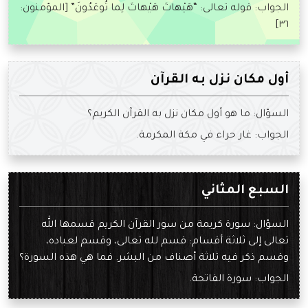
الجواب: قوله تعالى: “هَيْهاتَ هَيْهاتَ لِما تُوعَدُونَ” [المؤمنون:
٣٦]
أول مكان نزل به القرآن
السؤال: ما هو أول مكان نزل به القرآن الكريم؟
الجواب: غار حراء في مكة المكرمة.
السبع المثاني
السؤال: سورة كريمة من سور القرآن الكريم قسمها الله
تعالى إلى ثلاثة أقسام: قسم لله تعالى، وقسم لعباده،
وقسم ذكر فيه ثلاثة أصناف من البشر. فما هي هذه السورة؟
الجواب: سورة الفاتحة.