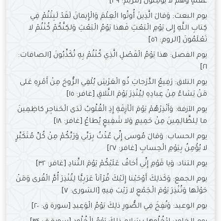
غَفْلَةٍ وَهُمْ لا يُؤْمِنُونَ [مريم: ٣٩]
يوم البعث: وَقالَ الَّذِينَ أُوتُوا الْعِلْمَ وَالْإِيمانَ لَقَدْ لَبِثْتُمْ فِي
كِتابِ اللَّهِ إِلى يَوْمِ الْبَعْثِ فَهذا يَوْمُ الْبَعْثِ وَلكِنَّكُمْ كُنْتُمْ لا
تَعْلَمُونَ [الروم: ٥٦]
يوم الفصل: هذا يَوْمُ الْفَصْلِ الَّذِي كُنْتُمْ بِهِ تُكَذِّبُونَ [الصافات:
٢١]
يوم التلاق: رَفِيعُ الدَّرَجاتِ ذُو الْعَرْشِ يُلْقِي الرُّوحَ مِنْ أَمْرِهِ عَلى
مَنْ يَشاءُ مِنْ عِبادِهِ لِيُنْذِرَ يَوْمَ التَّلاقِ [غافر: ١٥]
يوم الآزفة: وَأَنْذِرْهُمْ يَوْمَ الْآزِفَةِ إِذِ الْقُلُوبُ لَدَى الْحَناجِرِ كاظِمِينَ
ما لِلظَّالِمِينَ مِنْ حَمِيمٍ وَلا شَفِيعٍ يُطاعُ [غافر: ١٨]
يوم الحساب: وَقالَ مُوسى إِنِّي عُذْتُ بِرَبِّي وَرَبِّكُمْ مِنْ كُلِّ مُتَكَبِّرٍ
لا يُؤْمِنُ بِيَوْمِ الْحِسابِ [غافر: ٢٧]
يوم التناد: وَيا قَوْمِ إِنِّي أَخافُ عَلَيْكُمْ يَوْمَ التَّنادِ [غافر: ٣٢]
يوم الجمع: وَكَذلِكَ أَوْحَيْنا إِلَيْكَ قُرْآناً عَرَبِيًّا لِتُنْذِرَ أُمَّ الْقُرى وَمَنْ
حَوْلَها وَتُنْذِرَ يَوْمَ الْجَمْعِ لا رَيْبَ فِيهِ [الشورى: ٧]
يوم الوعيد: وَنُفِخَ فِي الصُّورِ ذلِكَ يَوْمُ الْوَعِيدِ [سورة ق: ٢٠]