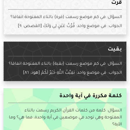
قرت
السؤال: في كم موضع رسمت (قرة) بالتاء المفتوحة اتفاقا؟
الجواب: في موضع واحد: قُرَّتُ عَيْنٍ لِي وَلَكَ [القصص: ٩]
بقيت
السؤال: في كم موضع رسمت (بقية) بالتاء المفتوحة اتفاقا؟
الجواب: في موضع واحد: بَقِيَّتُ اللَّهِ خَيْرٌ لَكُمْ [هود: ٨٦]
كلمة مكررة في آية واحدة
السؤال: كلمة من كلمات القرآن الكريم رسمت بالتاء
المفتوحة وهي توجد في موضعين في آية واحدة، فما هي؟ وما
الآية؟