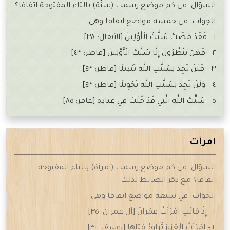
السؤال: في كم موضع رسمت (سنّة) بالتاء المفتوحة اتفاقا؟
الجواب: في خمسة مواضع اتفاقا وهي:
١ – فَقَدْ مَضَتْ سُنَّتُ الْأَوَّلِينَ [الأنفال: ٣٨]
٢ – فَهَلْ يَنْظُرُونَ إِلَّا سُنَّتَ الْأَوَّلِينَ [فاطر: ٤٣]
٣ – فَلَنْ تَجِدَ لِسُنَّتِ اللَّهِ تَبْدِيلًا [فاطر: ٤٣]
٤ – وَلَنْ تَجِدَ لِسُنَّتِ اللَّهِ تَحْوِيلًا [فاطر: ٤٣]
٥ – سُنَّتَ اللَّهِ الَّتِي قَدْ خَلَتْ فِي عِبادِهِ [غافر: ٨٥]
امرأت
السؤال: في كم موضع رسمت (امرأة) بالتاء المفتوحة
اتفاقا؟ مع ذكر الضابط لذلك
الجواب: في سبعة مواضع اتفاقا وهي:
١ – إِذْ قالَتِ امْرَأَتُ عِمْرانَ [آل عمران: ٣٥]
٢ – امْرَأَتُ الْعَزِيزِ تُراوِدُ فَتاها [يوسف: ٣٠]