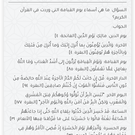
السؤال: ما هي أسماء يوم القيامة التي وردت في القرآن
الكريم؟
الجواب:
يوم الدين: مالِكِ يَوْمِ الدِّينِ [الفاتحة: ٤]
الآخرة: وَالَّذِينَ يُؤْمِنُونَ بِما أُنْزِلَ إِلَيْكَ وَما أُنْزِلَ مِنْ قَبْلِكَ
وَبِالْآخِرَةِ هُمْ يُوقِنُونَ [البقرة: ٤]
يوم القيامة: وَيَوْمَ الْقِيامَةِ يُرَدُّونَ إِلى أَشَدِّ الْعَذابِ وَمَا اللَّهُ
بِغافِلٍ عَمَّا تَعْمَلُونَ [البقرة: ٨٥]
الدار الآخرة: قُلْ إِنْ كانَتْ لَكُمُ الدَّارُ الْآخِرَةُ عِنْدَ اللَّهِ خالِصَةً مِنْ
دُونِ النَّاسِ فَتَمَنَّوُا الْمَوْتَ إِنْ كُنْتُمْ صادِقِينَ [البقرة: ٩٤]
اليوم الآخر: “لَيْسَ الْبِرَّ أَنْ تُوَلُّوا وُجُوهَكُمْ قِبَلَ الْمَشْرِقِ
وَالْمَغْرِبِ وَلكِنَّ الْبِرَّ مَنْ آمَنَ بِاللَّهِ وَالْيَوْمِ الْآخِرِ” [البقرة: ١٧٧]
الساعة: قَدْ خَسِرَ الَّذِينَ كَذَّبُوا بِلِقاءِ اللَّهِ حَتَّى إِذا جاءَتْهُمُ
السَّاعَةُ بَغْتَةً قالُوا يا حَسْرَتَنا عَلى ما فَرَّطْنا فِيها [الأنعام: ٣١]
يوم الحسرة: وَأَنْذِرْهُمْ يَوْمَ الْحَسْرَةِ إِذْ قُضِيَ الْأَمْرُ وَهُمْ فِي