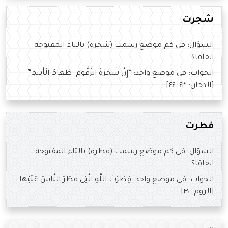
شجرت
السؤال: في كم موضع رسمت (شجرة) بالتاء المفتوحة
اتفاقا؟
الجواب: في موضع واحد: “إِنَّ شَجَرَةَ الزَّقُّومِ. طَعامُ الْأَثِيمِ”
[الدخان: ٤٣، ٤٤]
فطرت
السؤال: في كم موضع رسمت (فطرة) بالتاء المفتوحة
اتفاقا؟
الجواب: في موضع واحد: فِطْرَتَ اللَّهِ الَّتِي فَطَرَ النَّاسَ عَلَيْها
[الروم: ٣٠]