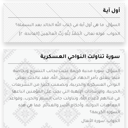
أول آية
السؤال: ما هي أول آية في كتاب الله الخالد بعد البسملة؟
الجواب: قوله تعالى: الْحَمْدُ لِلَّهِ رَبِّ الْعالَمِينَ [الفاتحة: ٢]
سورة تناولت النواحي العسكرية
السؤال: سورة مدنية كريمة عنيت بجانب التشريع وبخاصة
فيما يتعلق بأمر الجهاد في سبيل الله، فقد عالجت بعض
النواحي العسكرية والحربية، وتضمنت كثيرا من التشريعات
الحربية، والإرشادات الإلهية التي يجب على المؤمنين اتباعها
في قتالهم لأعداء الله، وتناولت جانب السلم والحرب، وقواعد
المعاهدات الدولية، وأحكام الأسر والغنائم. فما هي هذه
السورة الكريمة؟
الجواب: سورة الأنفال.