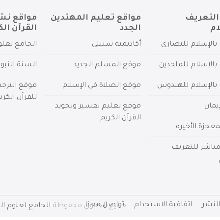
التعريف
مواقع تعليم المهتدين
مواقع نش
ام
الجدد
القرآن الك
بالإسلام للنصارى
أكاديمية سبيلي
الجامع لعلو
بالإسلام للملحدين
موقع المسلم الجديد
السنة النبو
 بالإسلام للهندوس
موقع الصلاة في الإسلام
موقع الترج
للقرآن الكري
يمان
موقع تعليم تفسير وتجويد
القرآن الكريم
عجزة الأخيرة
لمباشر للتعريف
لنشر
اتفاقية الاستخدام
تواصل معنا
جميع الحقوق محفوظة
الجامع لعلوم الق