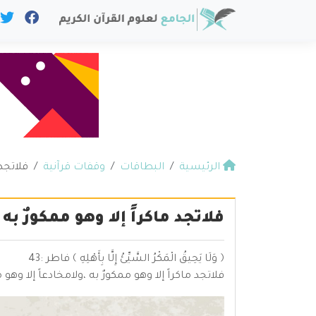
الرئيسية
البطاقات
وقفات قرآنية
فلاتجد 
فلاتجد ماكراً إلا وهو ممكورٌ به
﴿ وَلَا يَحِيقُ الْمَكْرُ السَّيِّئُ إِلَّا بِأَهْلِهِ ﴾ فاطر :43
فلاتجد ماكراً إلا وهو ممكورٌ به ،ولامخادعاً إلا وهو 