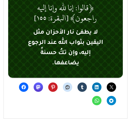
﴿قالوا: إنا لله وإنا إليه
راجعون﴾ [البقرة: ١٥٥]
لا يطفئ نار الأحزان مثل
اليقين بثواب الله عند الرجوع
إليه، وإن تكُ حسنةً
يضاعفها.