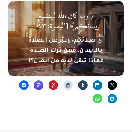
﴿وما كان الله ليضيع
إيمانكم﴾ [البقرة: ١٤٣]
أي صلاتكم، وعبَّر عن الصلاة
بالإيمان، فمن ترك الصلاة
فماذا تبقى لديه من إيمان؟!