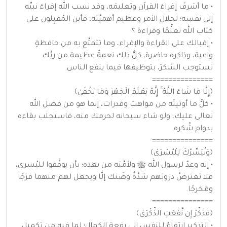
• ما أشرفَ إقراءَ القرآن وتعليمَه، وقد نسب الله إقراءَ نبيِّه
إلى نفسِه؛ لجلال الأمر وعظيم أهميَّته، فأين المُقبِلون على
كتاب الله تعلُّمًا وقراءة ؟
• إقبالك على القراءة والإقراء، وما تتمتَّع به من حافظةٍ
واعية، وذاكرة حاضرة، كلُّ ذلك نعمةٌ عظيمة من ربِّك
تستوجب الشكرَ، بتوظيفها فيما ينفع الناس.
===============
﴿إِلَّا مَا شَاءَ اللَّهُ ۚ إِنَّهُ يَعْلَمُ الْجَهْرَ وَمَا يَخْفَىٰ﴾
• كلُّ ما أوتيتَه من مواهبَ وقدرات، إنما هو من فضل الله
تعالى عليك، ولو شاء سبحانه لحرمك منه، فاستجلب بقاءه
بدوام شُكره.
===============
﴿وَنُيَسِّرُكَ لِلْيُسْرَىٰ﴾
• إنه وعدٌ لرسول الله ﷺ ولأمَّته من بعده؛ بأن يوفَّقوا لليُسرى،
فلا تعترضُ دروبَهم شدَّةٌ وضَنك إلَّا ويجعل لهم منهما فرَجًا
ومَخرجًا.
===============
﴿فَذَكِّرْ إِن نَّفَعَتِ الذِّكْرَىٰ﴾
• التذكير ارتقاءٌ للنفس إلى رفعة الكمال؛ لِما فيه من تكميل