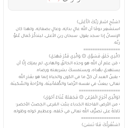
﴿سَبِّحِ اسْمَ رَبِّكَ الْأَعْلَى﴾
استشعِر دومًا أن الله عالٍ بذاتِه، وعالٍ بصفاتِه، ولهذا كان
الإنسانُ إذا سجد يقول: سبحان ربيَ الأعلى، ليتذكَّرَ كَمال عُلوِّ
ربِّه.
================
﴿الَّذِي خَلَقَ فَسَوَّىٰ ۞ وَالَّذِي قَدَّرَ فَهَدَىٰ﴾
• مَن علم أن الله هو وحدَه الخالقُ والهادي، لم يملِك إلَّا أن
يستهديَ بهُداه، ويستمسكَ بشريعته ورضاه.
• يقينُ العبد أن كلَّ ما في الكون والحياة إنما هو بقَدَرِ الله
تعالى؛ يبعثُ في نفسه الرِّضا والطُّمَأنينَة، والرَّاحةَ والسَّكينَة.
==================
﴿وَالَّذِي أَخْرَجَ الْمَرْعَىٰ ۞ فَجَعَلَهُ غُثَاءً أَحْوَىٰ﴾
• من الأرض القاحلة الجَدباء ينبُت المَرعى الخِصبُ الأخضر؛
دَلالةً على تصرُّف الله تعالى في خَلقه، وعظيم حَوله وطَوله.
=================
﴿سَنُقْرِئُكَ فَلَا تَنسَىٰ﴾