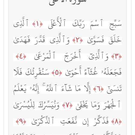
سَبِّحِ ٱسْمَ رَبِّكَ ٱلْأَعْلَى
ٱلَّذِى
﴿١﴾
خَلَقَ فَسَوَّىٰ
وَٱلَّذِى قَدَّرَ فَهَدَىٰ
﴿٢﴾
وَٱلَّذِىٓ أَخْرَجَ ٱلْمَرْعَىٰ
﴿٤﴾
﴿٣﴾
فَجَعَلَهُۥ غُثَآءً أَحْوَىٰ
سَنُقْرِئُكَ فَلَا
﴿٥﴾
تَنسَىٰٓ
إِلَّا مَا شَآءَ ٱللَّهُ ۚ إِنَّهُۥ يَعْلَمُ
﴿٦﴾
ٱلْجَهْرَ وَمَا يَخْفَىٰ
وَنُيَسِّرُكَ لِلْيُسْرَىٰ
﴿٧﴾
فَذَكِّرْ إِن نَّفَعَتِ ٱلذِّكْرَىٰ
﴿٩﴾
﴿٨﴾