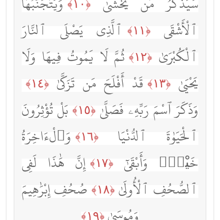
سَيَذَّكَّرُ مَن يَخْشَىٰ
وَيَتَجَنَّبُهَا
﴿١٠﴾
ٱلْأَشْقَى
ٱلَّذِى يَصْلَى ٱلنَّارَ
﴿١١﴾
ٱلْكُبْرَىٰ
ثُمَّ لَا يَمُوتُ فِيهَا وَلَا
﴿١٢﴾
يَحْيَىٰ
قَدْ أَفْلَحَ مَن تَزَكَّىٰ
﴿١٤﴾
﴿١٣﴾
وَذَكَرَ ٱسْمَ رَبِّهِۦ فَصَلَّىٰ
بَلْ تُؤْثِرُونَ
﴿١٥﴾
ٱلْحَيَوٰةَ ٱلدُّنْيَا
وَٱلْءَاخِرَةُ
﴿١٦﴾
خَيْرٌۭ وَأَبْقَىٰٓ
إِنَّ هَٰذَا لَفِى
﴿١٧﴾
ٱلصُّحُفِ ٱلْأُولَىٰ
صُحُفِ إِبْرَٰهِيمَ
﴿١٨﴾
وَمُوسَىٰ
﴿١٩﴾