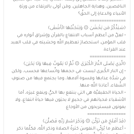
الناقصين، وهداية الجاهلين، ومَن أولى بالارتقاء من ورثةِ
الأنبياء والدعاةِ إلى الحقِّ؟
===============
﴿سَيَذَّكَّرُ مَن يَخْشَىٰ ۞ وَيَتَجَنَّبُهَا الْأَشْقَى﴾
• لعلَّ من أعظم أسباب الانتفاع بالقرآن وإشراق أنواره في
قلب المؤمن، استحضارَ تعظيم الله وخشيته في قلب العبد
عند القراءة.
===============
﴿الَّذِي يَصْلَى النَّارَ الْكُبْرَىٰ ۞ ثُمَّ لَا يَمُوتُ فِيهَا وَلَا يَحْيَىٰ﴾
• إن النار الكُبرى ليست في حجمها واتِّساعها فحسب، ولكن
في شدَّة عذابها وقسوة آلامها، وما يجتمع فيها من صنوفِ
الشَّقاء، أعاذنا الله منها.
• الحياة الحقيقيَّة هي التي ينتفع بها الحيُّ وينفع غيرَه، أما
الأشقياء فحياتهم في جحيمٍ لا يحيَون فيها حياةَ انتفاع، ولا
يموتون فيستريحون من الأوجاع.
================
﴿قَدْ أَفْلَحَ مَن تَزَكَّىٰ ۞ وَذَكَرَ اسْمَ رَبِّهِ فَصَلَّىٰ﴾
• أعظم ما يُزكّي النفوسَ كثرةُ الصلاة وذكر الله، فكلَّما ذكر