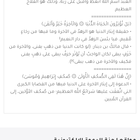
العبدُ اسمَ الله اتَّعظ وأقبل على ربِّه، وذلك هو الفلاحُ
العظيم.
================
﴿بَلْ تُؤْثِرُونَ الْحَيَاةَ الدُّنْيَا ۞ وَالْآخِرَةُ خَيْرٌ وَأَبْقَىٰ﴾
• حقيقة إيثار الدنيا هو الزهدُ في الآخرة وما فيها من رخاءٍ
مُقيم، فيا بئسَ الزهدُ في دار النعيم!
• قال مالكُ بن دينار: (لو كانت الدنيا من ذهَبٍ يفنى، والآخرة من
خَزَفٍ يبقى لكان الواجبُ أن يُؤثَر خزفٌ يبقى على ذهَبٍ يفنى
فكيف والآخرة من ذهب يبقى؟!).
===============
﴿إِنَّ هَٰذَا لَفِي الصُّحُفِ الْأُولَىٰ ۞ صُحُفِ إِبْرَاهِيمَ وَمُوسَىٰ﴾
• الدعوة إلى إيثار الآخرة على الدنيا فيها من القضايا الكبرى
التي اتَّفقَت عليها شرائعُ الله العظيم؛ من صُحُف الأوَّلين، إلى
القرآن المُبين.