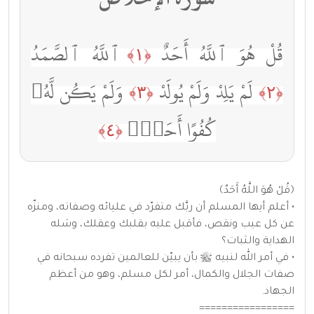
قُلْ هُوَ ٱللَّهُ أَحَدٌ
ٱللَّهُ ٱلصَّمَدُ
﴿١﴾
لَمْ يَلِدْ وَلَمْ يُولَدْ
وَلَمْ يَكُن لَّهُۥ
﴿٣﴾
﴿٢﴾
كُفُوًا أَحَدٌۢ
﴿٤﴾
﴿قُلْ هُوَ اللَّهُ أَحَدٌ﴾
• أعلم أيها المسلم أن ربَّك متفرّد في عليائه وصفاته، ومنزّه
عن كل عيب ونقص، فأقبل عليه بقلبك وعقلك، وسَله
الهداية والثبات؟
• في أمر الله لنبيه ﷺ بأن يبيّن للعالمين تفرده سبحانه في
صفات الجلال والكمال، أمر لكل مسلم، وهو من أعظم
الجهاد.
=================