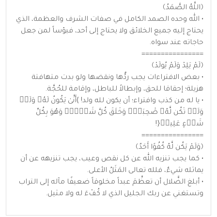
﴿اللَّهُ الصَّمَدُ﴾
• الله وحده الصمد الكامل في صفات الشرف والعظمة، الذي
يحتاج إليه جميع الخلائق ولا يحتاج إلى أحد، فبؤساً لمن جعل
حاجاته عند سواه.
================
﴿لَمْ يَلِدْ وَلَمْ يُولَدْ﴾
• بعض الافتراءات يجب ردُّها ونقضها ولو بدت متهافتة
هزيلة؛ إحقاقا للحق، وإبطالاً للباطل، وإقامة للحُجَّة.
• يا له من كذب وافتراء؛ أن يكون لله ولد! }أَنَّىٰ يَكُونُ لَهُۥ وَلَدٞ
وَلَمۡ تَكُن لَّهُۥ صَٰحِبَةٞۖ وَخَلَقَ كُلَّ شَيۡءٖۖ وَهُوَ بِكُلِّ
شَيۡءٍ عَلِيمٞ{!
================
﴿وَلَمْ يَكُن لَّهُ كُفُوًا أَحَدٌ﴾
• كما يجب تنزيه الله عن كل نقص وعيب، يجب تنزيهه عن أن
يماثله شيءٌ، فلله تعالى المَثَلُ الأعلى.
• أبلغ الضَّلال أن تعظِّمَ عبداً مخلوقاً ضعيفًا مآله إلى التراب
وتستغني عن ربك الجليل الذي لا كُفْءَ له ولا مثيل.