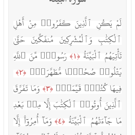
لَمْ يَكُنِ ٱلَّذِينَ كَفَرُوا۟ مِنْ أَهْلِ
ٱلْكِتَٰبِ وَٱلْمُشْرِكِينَ مُنفَكِّينَ حَتَّىٰ
تَأْتِيَهُمُ ٱلْبَيِّنَةُ
رَسُولٌۭ مِّنَ ٱللَّهِ
﴿١﴾
يَتْلُوا۟ صُحُفًۭا مُّطَهَّرَةًۭ
﴿٢﴾
فِيهَا كُتُبٌۭ قَيِّمَةٌۭ
وَمَا تَفَرَّقَ
﴿٣﴾
ٱلَّذِينَ أُوتُوا۟ ٱلْكِتَٰبَ إِلَّا مِنۢ بَعْدِ
مَا جَآءَتْهُمُ ٱلْبَيِّنَةُ
وَمَآ أُمِرُوٓا۟ إِلَّا
﴿٤﴾