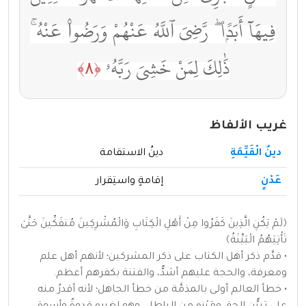
فِيهَآ أَبَدًۭا ۖ رَّضِىَ ٱللَّهُ عَنْهُمْ وَرَضُوا۟ عَنْهُ ۚ
ذَٰلِكَ لِمَنْ خَشِىَ رَبَّهُۥ
﴿٨﴾
غريب الألفاظ
دينُ الْقَيِّمَةِ
دينُ الاستقامة
عَدْنٍ
إقامةٍ واستِقرار
﴿لَمْ يَكُنِ الَّذِينَ كَفَرُوا مِنْ أَهْلِ الْكِتَابِ وَالْمُشْرِكِينَ مُنفَكِّينَ حَتَّىٰ
تَأْتِيَهُمُ الْبَيِّنَةُ﴾
• قدَّم ذكر أهل الكتاب على ذكر المشركين؛ لأنهم أهل علم
ومعرفة، والحجة عليهم أشدُّ، والفتنة بكفرهم أعظم.
• خطأ العالم أولى بالمذمَّة من خطأ الجاهل؛ لأنه أقدرُ منه