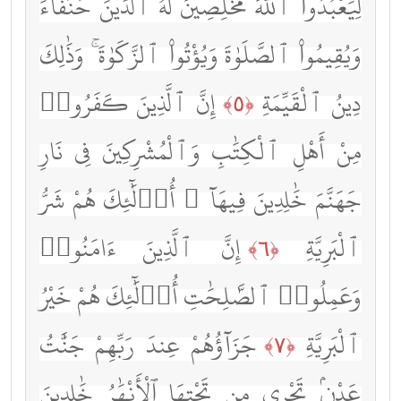
لِيَعْبُدُوا۟ ٱللَّهَ مُخْلِصِينَ لَهُ ٱلدِّينَ حُنَفَآءَ
وَيُقِيمُوا۟ ٱلصَّلَوٰةَ وَيُؤْتُوا۟ ٱلزَّكَوٰةَ ۚ وَذَٰلِكَ
دِينُ ٱلْقَيِّمَةِ
إِنَّ ٱلَّذِينَ كَفَرُوا۟
﴿٥﴾
مِنْ أَهْلِ ٱلْكِتَٰبِ وَٱلْمُشْرِكِينَ فِى نَارِ
جَهَنَّمَ خَٰلِدِينَ فِيهَآ ۚ أُو۟لَٰٓئِكَ هُمْ شَرُّ
ٱلْبَرِيَّةِ
إِنَّ ٱلَّذِينَ ءَامَنُوا۟
﴿٦﴾
وَعَمِلُوا۟ ٱلصَّٰلِحَٰتِ أُو۟لَٰٓئِكَ هُمْ خَيْرُ
ٱلْبَرِيَّةِ
جَزَآؤُهُمْ عِندَ رَبِّهِمْ جَنَّٰتُ
﴿٧﴾
عَدْنٍۢ تَجْرِى مِن تَحْتِهَا ٱلْأَنْهَٰرُ خَٰلِدِينَ