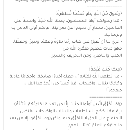
على تبيُّن الحق ومَيْزِه من الباطل، وهو لغيره قدوةٌ وأسوة.
===============
﴿رَسُولٌ مِّنَ اللَّهِ يَتْلُو صُحُفًا مُّطَهَّرَةً﴾
• هذا رسولكم أيها المسلمون، جعله الله حُجَّةً واضحةً على
العالمين، فحذارِ أن تحيدوا عن صراطِه، فإنكم أولى الناس به
وبرسالتِه.
• حري بنا أن نُقبلَ على كتاب ربِّنا تلاوةً وفهمًا وتدبرًا وحفظًا،
فهو كتابٌ عظيم طهَّره الله من
الكذب والباطل، ومن التحريف والتبديل.
===============
﴿فِيهَا كُتُبٌ قَيِّمَةٌ﴾
• من تطهير الله لكتابه أن جعله أخبارًا صادقة، وأحكامًا عادلة،
وحُجَجًا بيِّنات، واضحات، فيا خُسرَ من اتَّخذ هذا القرآن
مهجوراً!
==============
﴿وَمَا تَفَرَّقَ الَّذِينَ أُوتُوا الْكِتَابَ إِلَّا مِن بَعْدِ مَا جَاءَتْهُمُ الْبَيِّنَةُ﴾
• إقامة الحُجَج الساطعات والبينات الواضحات، يقتضي
الاجتماع علي الحق لا التفرُّق فيه، ولكن{وما تفرَّقوا إلا من بعدِ
ما جاءَهُم العلمُ بَعْيًا بينهم{.