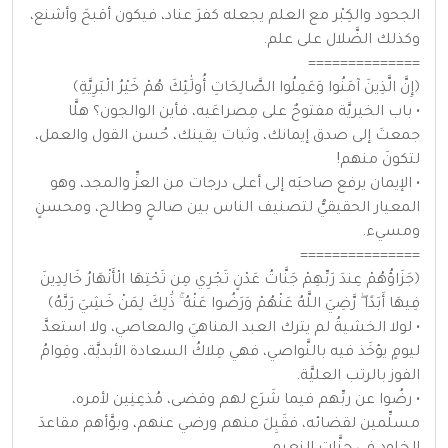
الجحود والكِبْر مع العلم يجعله كفرَ عناد، فيكون أقبحَ وأشنع،
وكذلك الضَّلال على علم.
==============
﴿إِنَّ الَّذِينَ آمَنُوا وَعَمِلُوا الصَّالِحَاتِ أُولَٰئِكَ هُمْ خَيْرُ الْبَرِيَّةِ﴾
• باب الخيريَّة مفتوحٌ على مِصراعَيه، فأين الوالجون؟ هلَّا
جمعتَ إلى صدق إيمانك، وثبات يقينك، حُسن القول والعمل،
لتكونَ منهم!
• الإيمان يرفع صاحبَه إلى أعلى درجات من العزِّ والمجد، وهو
المعيار الحقيقيُّ لتصنيف الناس بين صالحٍ وطالح، ومحسنٍ
ومسيء.
===============
﴿جَزَاؤُهُمْ عِندَ رَبِّهِمْ جَنَّاتُ عَدْنٍ تَجْرِي مِن تَحْتِهَا الْأَنْهَارُ خَالِدِينَ
فِيهَا أَبَدًا ۖ رَّضِيَ اللَّهُ عَنْهُمْ وَرَضُوا عَنْهُ ۚ ذَٰلِكَ لِمَنْ خَشِيَ رَبَّهُ﴾
• لولا الخشيةُ لم يترك العبد المناهيَ والمعاصي، ولا استعدَّ
ليومٍ يؤخَذ فيه بالنَّواصي، فهي مِلاكُ السعادة الأبديَّة، وقِوامُ
الفوز بالرتب العليَّة.
• رضُوا عن ربِّهم فيما شَرَع لهم وقضى، مُذعِنِين لأمره،
مسلِّمين لقضائه، فقَبِلَ منهم ورضي عنهم، وبوَّأهم مقاعدَ