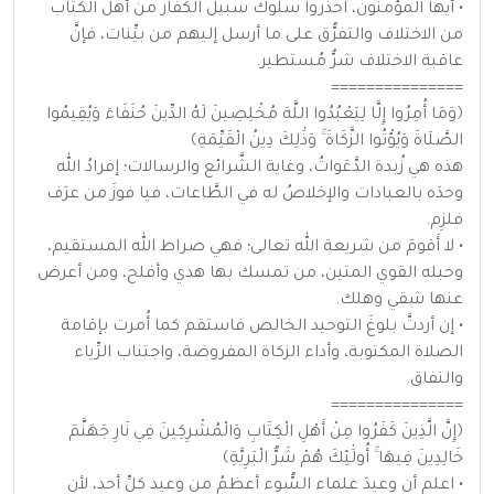
• أيها المؤمنون، احذروا سلوكَ سبيل الكفَّار من أهل الكتاب
من الاختلاف والتفرُّق على ما أرسل إليهم من بيِّنات، فإنَّ
عاقبة الاختلاف شرٌّ مُستطير.
===============
﴿وَمَا أُمِرُوا إِلَّا لِيَعْبُدُوا اللَّهَ مُخْلِصِينَ لَهُ الدِّينَ حُنَفَاءَ وَيُقِيمُوا
الصَّلَاةَ وَيُؤْتُوا الزَّكَاةَ ۚ وَذَٰلِكَ دِينُ الْقَيِّمَةِ﴾
هذه هي زُبدة الدَّعَواتُ، وغاية الشَّرائع والرسالات؛ إفرادُ الله
وحدَه بالعبادات والإخلاصُ له في الطَّاعات، فيا فوزَ من عرَف
فلزِم.
• لا أَقومَ من شريعة الله تعالى؛ فهي صراط الله المستقيم،
وحبله القوي المتين، من تمسك بها هدي وأفلح، ومن أعرض
عنها شقي وهلك.
• إن أردتَّ بلوغَ التوحيد الخالص فاستقم كما أُمرت بإقامة
الصلاة المكتوبة، وأداء الزكاة المفروضة، واجتناب الرِّياء
والنفاق.
===============
﴿إِنَّ الَّذِينَ كَفَرُوا مِنْ أَهْلِ الْكِتَابِ وَالْمُشْرِكِينَ فِي نَارِ جَهَنَّمَ
خَالِدِينَ فِيهَا ۚ أُولَٰئِكَ هُمْ شَرُّ الْبَرِيَّةِ﴾
• اعلم أن وعيدَ علماء السُّوء أعظمُ من وعيد كلِّ أحد، لأن